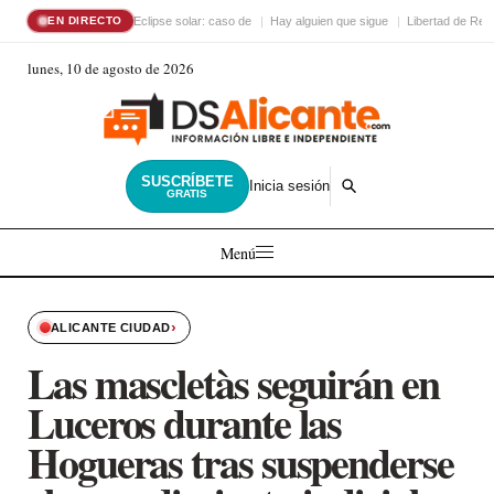
Eclipse solar: caso de
Hay alguien que sigue
Libertad de Reli
EN DIRECTO
lunes, 10 de agosto de 2026
SUSCRÍBETE
Inicia sesión
GRATIS
Menú
›
ALICANTE CIUDAD
Las mascletàs seguirán en
Luceros durante las
Hogueras tras suspenderse