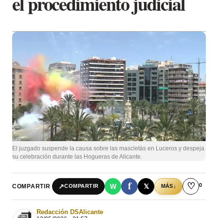
el procedimiento judicial
El juzgado suspende la causa sobre las mascletàs en Luceros y despeja
su celebración durante las Hogueras de Alicante.
f
♡
0
↗
W
𝕏
COMPARTIR
↓
COMPARTIR
MÁS
Redacción DSAlicante