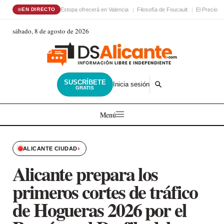
Estopa ofrecerá en Valencia
Filosofía de Foucault
El Precio d
EN DIRECTO
sábado, 8 de agosto de 2026
SUSCRÍBETE
Inicia sesión
GRATIS
Menú
›
ALICANTE CIUDAD
Alicante prepara los
primeros cortes de tráfico
de Hogueras 2026 por el