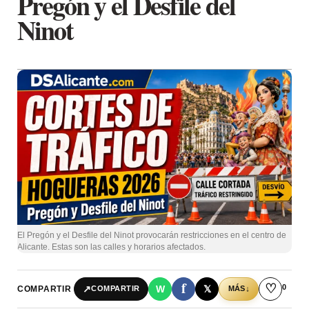
Pregón y el Desfile del
Ninot
El Pregón y el Desfile del Ninot provocarán restricciones en el centro de
Alicante. Estas son las calles y horarios afectados.
f
♡
0
↗
W
𝕏
COMPARTIR
↓
COMPARTIR
MÁS