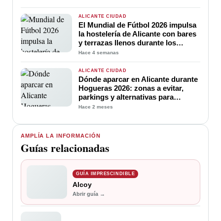
toda la familia durante las
Hogueras 2026
ALICANTE CIUDAD
El Mundial de Fútbol 2026 impulsa
la hostelería de Alicante con bares
y terrazas llenos durante los
partidos de España
Hace 4 semanas
ALICANTE CIUDAD
Dónde aparcar en Alicante durante
Hogueras 2026: zonas a evitar,
parkings y alternativas para
moverse
Hace 2 meses
AMPLÍA LA INFORMACIÓN
Guías relacionadas
GUÍA IMPRESCINDIBLE
Alcoy
Abrir guía →