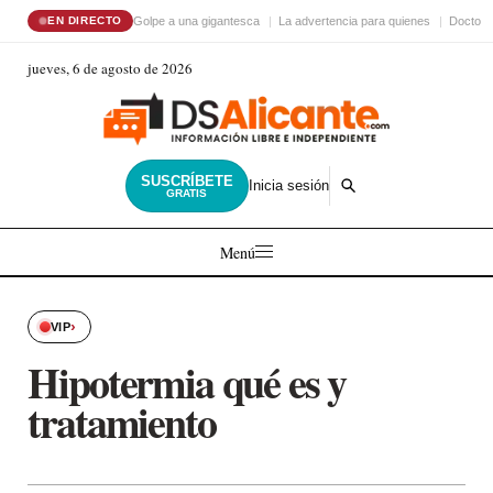
Golpe a una gigantesca
La advertencia para quienes
Doctor 
EN DIRECTO
jueves, 6 de agosto de 2026
SUSCRÍBETE
Inicia sesión
GRATIS
Menú
›
VIP
Hipotermia qué es y
tratamiento