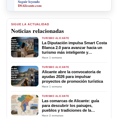
Seguir leyendo
DSAlicante.com
SIGUE LA ACTUALIDAD
Noticias relacionadas
TURISMO ALICANTE
La Diputación impulsa Smart Costa
Blanca 2.0 para avanzar hacia un
turismo más inteligente y
sostenible
Hace 1 semana
TURISMO ALICANTE
Alicante abre la convocatoria de
ayudas 2026 para impulsar
proyectos de promoción turística
Hace 1 semana
TURISMO ALICANTE
Las comarcas de Alicante: guía
para descubrir los paisajes,
pueblos y tradiciones de la
provincia
Hace 2 semanas