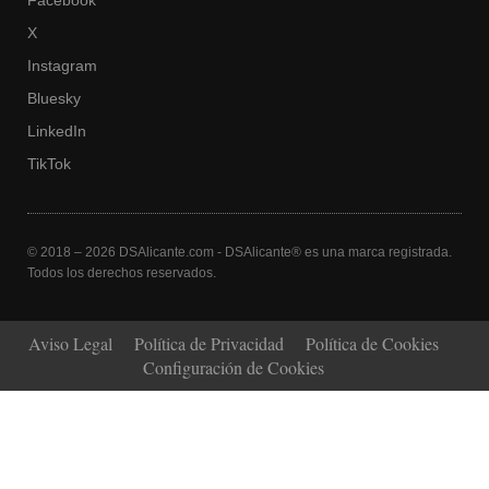
Facebook
X
Instagram
Bluesky
LinkedIn
TikTok
© 2018 – 2026 DSAlicante.com - DSAlicante® es una marca registrada.
Todos los derechos reservados.
Aviso Legal
Política de Privacidad
Política de Cookies
Configuración de Cookies