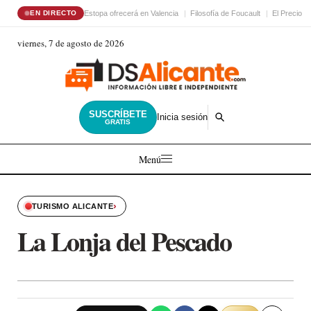
Estopa ofrecerá en Valencia
Filosofía de Foucault
El Precio d
EN DIRECTO
viernes, 7 de agosto de 2026
SUSCRÍBETE
Inicia sesión
GRATIS
Menú
›
TURISMO ALICANTE
La Lonja del Pescado