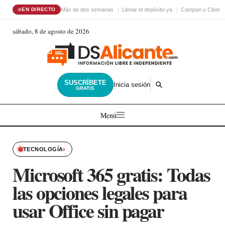
Más de dos semanas
Llenar el depósito ya
Campari y Cibele
EN DIRECTO
sábado, 8 de agosto de 2026
SUSCRÍBETE
Inicia sesión
GRATIS
Menú
›
TECNOLOGÍA
Microsoft 365 gratis: Todas
las opciones legales para
usar Office sin pagar