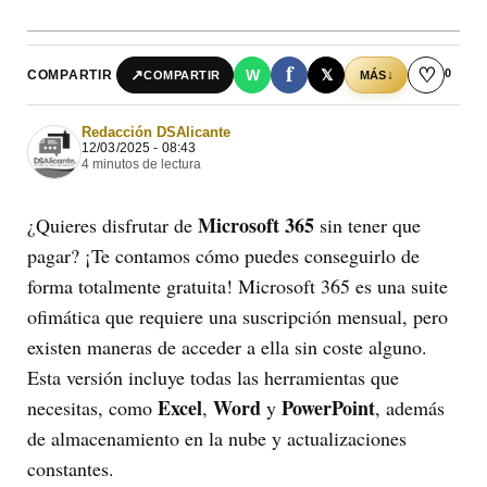
f
♡
0
↗
W
𝕏
COMPARTIR
↓
COMPARTIR
MÁS
Redacción DSAlicante
12/03/2025 - 08:43
4 minutos de lectura
Microsoft 365
¿Quieres disfrutar de
sin tener que
pagar? ¡Te contamos cómo puedes conseguirlo de
forma totalmente gratuita! Microsoft 365 es una suite
ofimática que requiere una suscripción mensual, pero
existen maneras de acceder a ella sin coste alguno.
Esta versión incluye todas las herramientas que
Excel
Word
PowerPoint
necesitas, como
,
y
, además
de almacenamiento en la nube y actualizaciones
constantes.