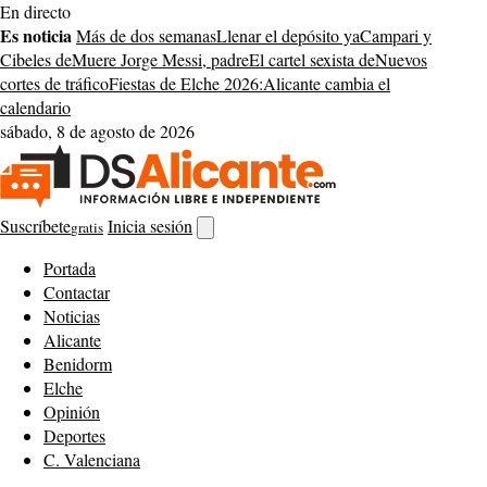
Saltar
En directo
al
Es noticia
Más de dos semanas
Llenar el depósito ya
Campari y
contenido
Cibeles de
Muere Jorge Messi, padre
El cartel sexista de
Nuevos
cortes de tráfico
Fiestas de Elche 2026:
Alicante cambia el
calendario
sábado, 8 de agosto de 2026
Suscríbete
Inicia sesión
gratis
Abrir
buscador
Portada
Contactar
Noticias
Alicante
Benidorm
Elche
Opinión
Deportes
C. Valenciana