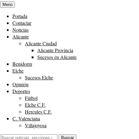
Menú
Portada
Contactar
Noticias
Alicante
Alicante Ciudad
Alicante Provincia
Sucesos en Alicante
Benidorm
Elche
Sucesos Elche
Opinión
Deportes
Fútbol
Elche C.F.
Hercules C.F.
C. Valenciana
Villajoyosa
Buscar:
Buscar