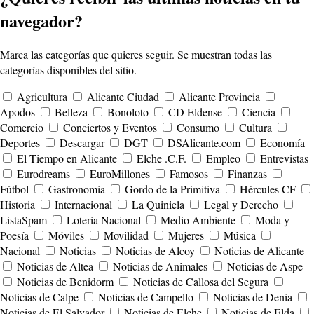
navegador?
Marca las categorías que quieres seguir. Se muestran todas las
categorías disponibles del sitio.
Agricultura
Alicante Ciudad
Alicante Provincia
Apodos
Belleza
Bonoloto
CD Eldense
Ciencia
Comercio
Conciertos y Eventos
Consumo
Cultura
Deportes
Descargar
DGT
DSAlicante.com
Economía
El Tiempo en Alicante
Elche .C.F.
Empleo
Entrevistas
Eurodreams
EuroMillones
Famosos
Finanzas
Fútbol
Gastronomía
Gordo de la Primitiva
Hércules CF
Historia
Internacional
La Quiniela
Legal y Derecho
ListaSpam
Lotería Nacional
Medio Ambiente
Moda y
Poesía
Móviles
Movilidad
Mujeres
Música
Nacional
Noticias
Noticias de Alcoy
Noticias de Alicante
Noticias de Altea
Noticias de Animales
Noticias de Aspe
Noticias de Benidorm
Noticias de Callosa del Segura
Noticias de Calpe
Noticias de Campello
Noticias de Denia
Noticias de El Salvador
Noticias de Elche
Noticias de Elda