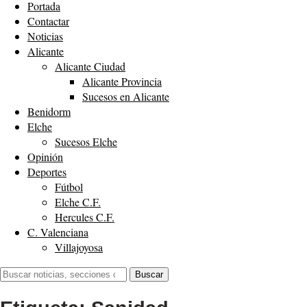
Portada
Contactar
Noticias
Alicante
Alicante Ciudad
Alicante Provincia
Sucesos en Alicante
Benidorm
Elche
Sucesos Elche
Opinión
Deportes
Fútbol
Elche C.F.
Hercules C.F.
C. Valenciana
Villajoyosa
Buscar:
Buscar