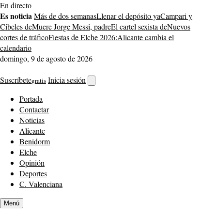
Saltar
En directo
al
Es noticia
Más de dos semanas
Llenar el depósito ya
Campari y
contenido
Cibeles de
Muere Jorge Messi, padre
El cartel sexista de
Nuevos
cortes de tráfico
Fiestas de Elche 2026:
Alicante cambia el
calendario
domingo, 9 de agosto de 2026
Suscríbete
Inicia sesión
gratis
Abrir
buscador
Portada
Contactar
Noticias
Alicante
Benidorm
Elche
Opinión
Deportes
C. Valenciana
Menú