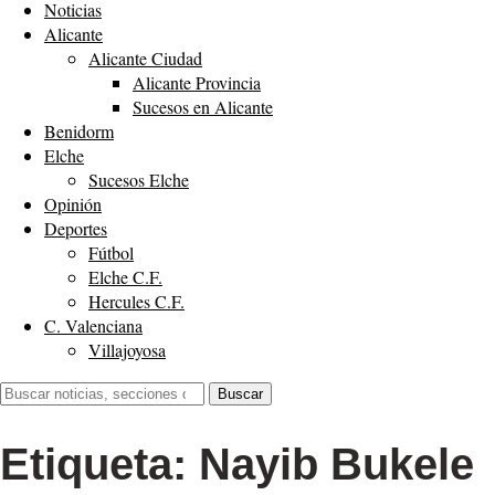
Noticias
Alicante
Alicante Ciudad
Alicante Provincia
Sucesos en Alicante
Benidorm
Elche
Sucesos Elche
Opinión
Deportes
Fútbol
Elche C.F.
Hercules C.F.
C. Valenciana
Villajoyosa
Buscar:
Buscar
Etiqueta:
Nayib Bukele