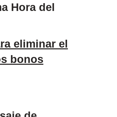
ma Hora del
a eliminar el
los bonos
saje de