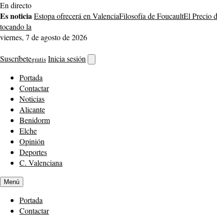
Saltar
En directo
al
Es noticia
Estopa ofrecerá en Valencia
Filosofía de Foucault
El Precio 
contenido
tocando la
viernes, 7 de agosto de 2026
Suscríbete
Inicia sesión
gratis
Abrir
buscador
Portada
Contactar
Noticias
Alicante
Benidorm
Elche
Opinión
Deportes
C. Valenciana
Menú
Portada
Contactar