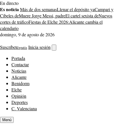
Saltar
En directo
al
Es noticia
Más de dos semanas
Llenar el depósito ya
Campari y
contenido
Cibeles de
Muere Jorge Messi, padre
El cartel sexista de
Nuevos
cortes de tráfico
Fiestas de Elche 2026:
Alicante cambia el
calendario
domingo, 9 de agosto de 2026
Suscríbete
Inicia sesión
gratis
Abrir
buscador
Portada
Contactar
Noticias
Alicante
Benidorm
Elche
Opinión
Deportes
C. Valenciana
Menú