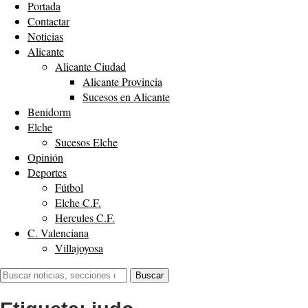
Portada
Contactar
Noticias
Alicante
Alicante Ciudad
Alicante Provincia
Sucesos en Alicante
Benidorm
Elche
Sucesos Elche
Opinión
Deportes
Fútbol
Elche C.F.
Hercules C.F.
C. Valenciana
Villajoyosa
Buscar:
Buscar