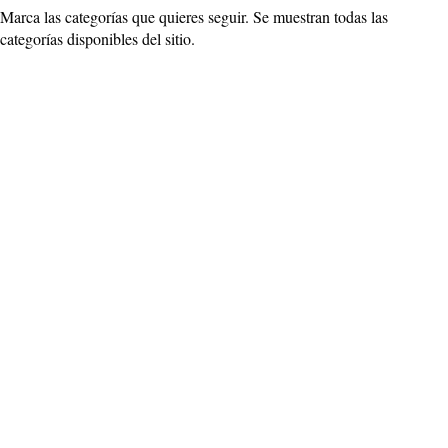
Marca las categorías que quieres seguir. Se muestran todas las
categorías disponibles del sitio.
Agricultura
Alicante Ciudad
Alicante Provincia
Apodos
Belleza
Bonoloto
CD Eldense
Ciencia
Comercio
Conciertos y Eventos
Consumo
Cultura
Deportes
Descargar
DGT
DSAlicante.com
Economía
El Tiempo en Alicante
Elche .C.F.
Empleo
Entrevistas
Eurodreams
EuroMillones
Famosos
Finanzas
Fútbol
Gastronomía
Gordo de la Primitiva
Hércules CF
Historia
Internacional
La Quiniela
Legal y Derecho
ListaSpam
Lotería Nacional
Medio Ambiente
Moda y
Poesía
Móviles
Movilidad
Mujeres
Música
Nacional
Noticias
Noticias de Alcoy
Noticias de Alicante
Noticias de Altea
Noticias de Animales
Noticias de Aspe
Noticias de Benidorm
Noticias de Callosa del Segura
Noticias de Calpe
Noticias de Campello
Noticias de Denia
Noticias de El Salvador
Noticias de Elche
Noticias de Elda
Noticias de Gandía
Noticias de la Comunidad Valenciana
Noticias de Monforte del Cid
Noticias de Mónovar
Noticias de