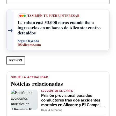
TAMBIÉN TE PUEDE INTERESAR
Le roban casi 53.000 euros cuando iba a
ingresarlos en un banco de Alicante: cuatro
→
detenidos
Seguir leyendo
DSAlicante.com
PRISION
SIGUE LA ACTUALIDAD
Noticias relacionadas
SUCESOS EN ALICANTE
Prisión provisional para dos
conductores tras dos accidentes
mortales en Alicante y El Campello
por conducir bajo los efectos del
Hace 4 semanas
alcohol y las drogas