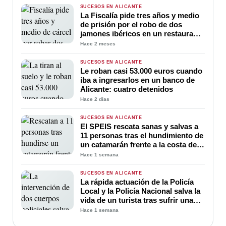
SUCESOS EN ALICANTE
La Fiscalía pide tres años y medio
de prisión por el robo de dos
jamones ibéricos en un restaurante
de Alicante
Hace 2 meses
SUCESOS EN ALICANTE
Le roban casi 53.000 euros cuando
iba a ingresarlos en un banco de
Alicante: cuatro detenidos
Hace 2 días
SUCESOS EN ALICANTE
El SPEIS rescata sanas y salvas a
11 personas tras el hundimiento de
un catamarán frente a la costa de
Alicante
Hace 1 semana
SUCESOS EN ALICANTE
La rápida actuación de la Policía
Local y la Policía Nacional salva la
vida de un turista tras sufrir una
parada cardiorrespiratoria en un
Hace 1 semana
autobús de Alicante