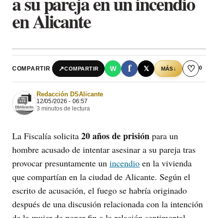
a su pareja en un incendio
en Alicante
f
♡
0
↗
W
𝕏
COMPARTIR
↓
COMPARTIR
MÁS
Redacción DSAlicante
12/05/2026 - 06:57
3 minutos de lectura
20 años de prisión
La Fiscalía solicita
para un
hombre acusado de intentar asesinar a su pareja tras
provocar presuntamente un
incendio
en la vivienda
que compartían en la ciudad de Alicante. Según el
escrito de acusación, el fuego se habría originado
después de una discusión relacionada con la intención
de la mujer de poner fin a la relación sentimental.