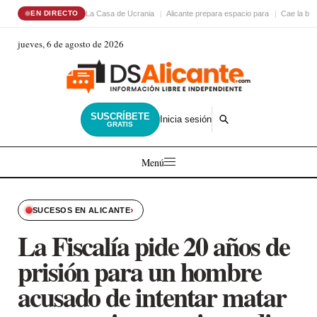
La Casa de Ucrania
Alicante prepara espacio para
Cae la ba
EN DIRECTO
jueves, 6 de agosto de 2026
SUSCRÍBETE
Inicia sesión
GRATIS
Menú
›
SUCESOS EN ALICANTE
La Fiscalía pide 20 años de
prisión para un hombre
acusado de intentar matar