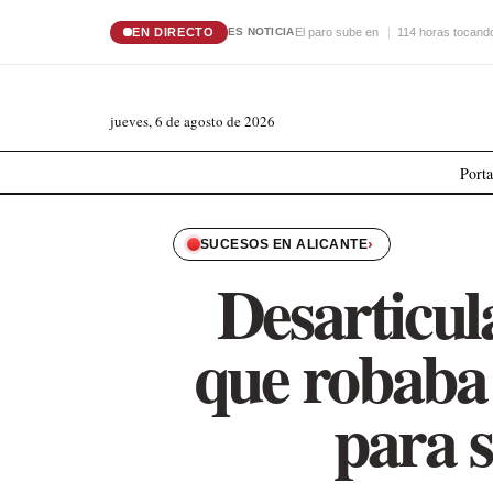
EN DIRECTO
El paro sube en
114 horas tocando
ES NOTICIA
jueves, 6 de agosto de 2026
Port
›
SUCESOS EN ALICANTE
Desarticul
que robaba 
para 