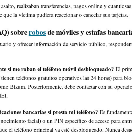
salto, realizaban transferencias, pagos online y cuantiosas 
 que la víctima pudiera reaccionar o cancelar sus tarjetas.
AQ) sobre
robos
de móviles y estafas bancari
suario y ofrecer información de servicio público, respondem
e si me roban el teléfono móvil desbloqueado?
El prim
enen teléfonos gratuitos operativos las 24 horas) para bloqu
como Bizum. Posteriormente, debe contactar con su operadora
MEI.
aciones bancarias si presto mi teléfono?
Es fundamenta
onocimiento facial) o un PIN específico de acceso para entra
ue el teléfono principal ya esté desbloqueado. Nunca desac