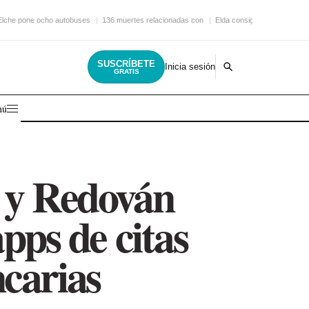
Elche pone ocho autobuses
136 muertes relacionadas con
Elda consigue una nueva
SUSCRÍBETE
Inicia sesión
GRATIS
nú
x y Redován
pps de citas
carias