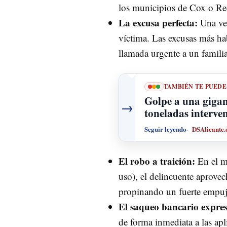
los municipios de Cox o R
La excusa perfecta:
Una vez
víctima. Las excusas más hab
llamada urgente a un familia
TAMBIÉN TE PUEDE
Golpe a una gigan
→
toneladas interve
Seguir leyendo
DSAlicante
El robo a traición:
En el mo
uso), el delincuente aprove
propinando un fuerte empujón
El saqueo bancario expres
de forma inmediata a las ap