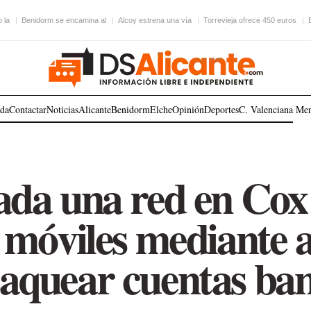
 la
Benidorm se encamina al
Alcoy estrena una vía
Torrevieja ofrece 450 euros
ada
Contactar
Noticias
Alicante
Benidorm
Elche
Opinión
Deportes
C. Valenciana
Me
ada una red en Co
móviles mediante a
saquear cuentas ban