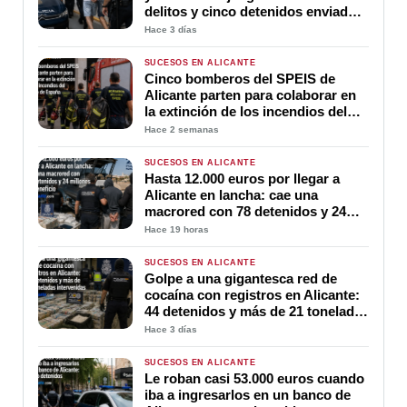
delitos y cinco detenidos enviados
a prisión
Hace 3 días
SUCESOS EN ALICANTE
Cinco bomberos del SPEIS de
Alicante parten para colaborar en
la extinción de los incendios del
centro de España
Hace 2 semanas
SUCESOS EN ALICANTE
Hasta 12.000 euros por llegar a
Alicante en lancha: cae una
macrored con 78 detenidos y 24
millones de beneficio
Hace 19 horas
SUCESOS EN ALICANTE
Golpe a una gigantesca red de
cocaína con registros en Alicante:
44 detenidos y más de 21 toneladas
intervenidas
Hace 3 días
SUCESOS EN ALICANTE
Le roban casi 53.000 euros cuando
iba a ingresarlos en un banco de