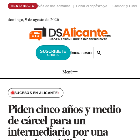
Más de dos semanas
Llenar el depósito ya
Campari y Cibele
EN DIRECTO
domingo, 9 de agosto de 2026
SUSCRÍBETE
Inicia sesión
GRATIS
Menú
›
SUCESOS EN ALICANTE
Piden cinco años y medio
de cárcel para un
intermediario por una