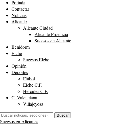
Portada
Contactar
Noticias
Alicante
Alicante Ciudad
Alicante Provincia
Sucesos en Alicante
Benidorm
Elche
Sucesos Elche
Opinión
Deportes
Fútbol
Elche C.F.
Hercules C.F.
C. Valenciana
Villajoyosa
Buscar:
Buscar
Sucesos en Alicante
›