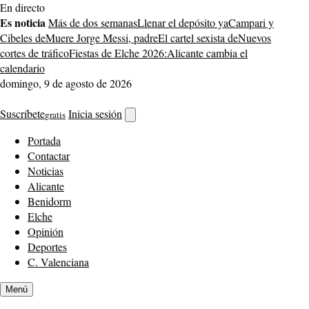
Saltar
En directo
al
Es noticia
Más de dos semanas
Llenar el depósito ya
Campari y
contenido
Cibeles de
Muere Jorge Messi, padre
El cartel sexista de
Nuevos
cortes de tráfico
Fiestas de Elche 2026:
Alicante cambia el
calendario
domingo, 9 de agosto de 2026
Suscríbete
Inicia sesión
gratis
Abrir
buscador
Portada
Contactar
Noticias
Alicante
Benidorm
Elche
Opinión
Deportes
C. Valenciana
Menú