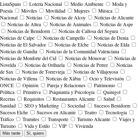
ListaSpam
Lotería Nacional
Medio Ambiente
Moda y
Poesía
Móviles
Movilidad
Mujeres
Música
Nacional
Noticias
Noticias de Alcoy
Noticias de Alicante
Noticias de Altea
Noticias de Animales
Noticias de Aspe
Noticias de Benidorm
Noticias de Callosa del Segura
Noticias de Calpe
Noticias de Campello
Noticias de Denia
Noticias de El Salvador
Noticias de Elche
Noticias de Elda
Noticias de Gandía
Noticias de la Comunidad Valenciana
Noticias de Monforte del Cid
Noticias de Mónovar
Noticias de
Novelda
Noticias de Orihuela
Noticias de Petrer
Noticias
de Sax
Noticias de Torrevieja
Noticias de Villajoyosa
Noticias de Villena
Noticias de Xàbia
Ocio y Televisión
ONCE
Opinión
Pareja y Relaciones
Patrimonio
Política
Primitiva
Psiquiatría y Psicología
Quinigol
Recetas
Requisitos
Restaurantes Alicante
Salud
Sanidad
SEO y Marketing
Sociedad
Sucesos Benidorm
Sucesos Elche
Sucesos en Alicante
Teatro
Tecnología
Tráfico
Tramites
Transporte
Turismo Alicante
Viajes y
Turismo
Vida y Estilo
VIP
Vivienda
Más tarde
Sí, quiero