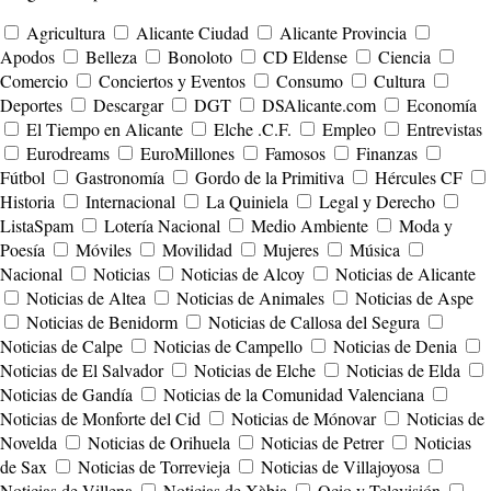
Agricultura
Alicante Ciudad
Alicante Provincia
Apodos
Belleza
Bonoloto
CD Eldense
Ciencia
Comercio
Conciertos y Eventos
Consumo
Cultura
Deportes
Descargar
DGT
DSAlicante.com
Economía
El Tiempo en Alicante
Elche .C.F.
Empleo
Entrevistas
Eurodreams
EuroMillones
Famosos
Finanzas
Fútbol
Gastronomía
Gordo de la Primitiva
Hércules CF
Historia
Internacional
La Quiniela
Legal y Derecho
ListaSpam
Lotería Nacional
Medio Ambiente
Moda y
Poesía
Móviles
Movilidad
Mujeres
Música
Nacional
Noticias
Noticias de Alcoy
Noticias de Alicante
Noticias de Altea
Noticias de Animales
Noticias de Aspe
Noticias de Benidorm
Noticias de Callosa del Segura
Noticias de Calpe
Noticias de Campello
Noticias de Denia
Noticias de El Salvador
Noticias de Elche
Noticias de Elda
Noticias de Gandía
Noticias de la Comunidad Valenciana
Noticias de Monforte del Cid
Noticias de Mónovar
Noticias de
Novelda
Noticias de Orihuela
Noticias de Petrer
Noticias
de Sax
Noticias de Torrevieja
Noticias de Villajoyosa
Noticias de Villena
Noticias de Xàbia
Ocio y Televisión