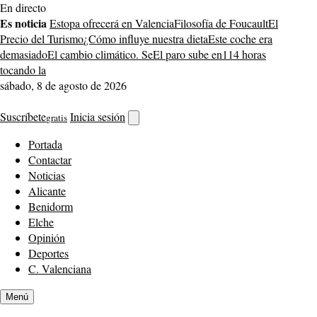
Saltar
En directo
al
Es noticia
Estopa ofrecerá en Valencia
Filosofía de Foucault
El
contenido
Precio del Turismo
¿Cómo influye nuestra dieta
Este coche era
demasiado
El cambio climático. Se
El paro sube en
114 horas
tocando la
sábado, 8 de agosto de 2026
Suscríbete
Inicia sesión
gratis
Abrir
buscador
Portada
Contactar
Noticias
Alicante
Benidorm
Elche
Opinión
Deportes
C. Valenciana
Menú