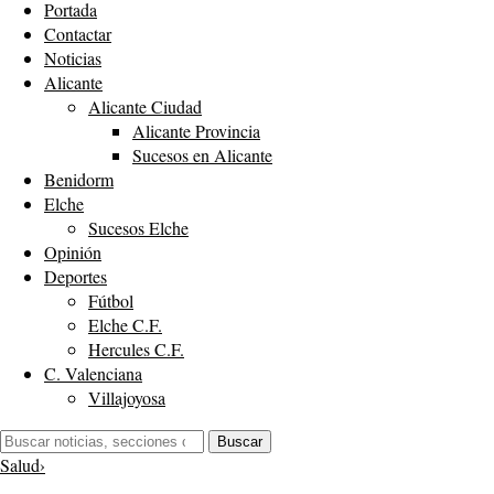
Portada
Contactar
Noticias
Alicante
Alicante Ciudad
Alicante Provincia
Sucesos en Alicante
Benidorm
Elche
Sucesos Elche
Opinión
Deportes
Fútbol
Elche C.F.
Hercules C.F.
C. Valenciana
Villajoyosa
Buscar:
Buscar
Salud
›