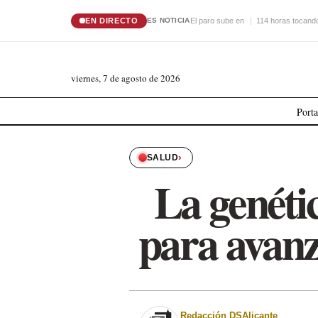
EN DIRECTO
El paro sube en
114 horas tocando
ES NOTICIA
viernes, 7 de agosto de 2026
Port
›
SALUD
La genétic
para avanz
Redacción DSAlicante