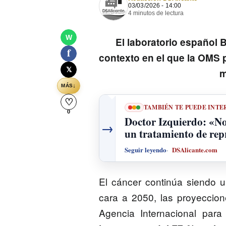
03/03/2026 - 14:00
4 minutos de lectura
W
El laboratorio español 
f
contexto en el que la OMS 
𝕏
m
↓
MÁS
♡
TAMBIÉN TE PUEDE INTE
0
Doctor Izquierdo: «N
→
un tratamiento de rep
Seguir leyendo
DSAlicante.com
El cáncer continúa siendo 
cara a 2050, las proyeccio
Agencia Internacional para