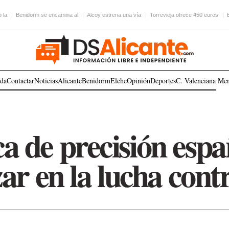
 la
Benidorm se encamina al
Alcoy estrena una vía
Torrevieja ofrece 450 euros
ada
Contactar
Noticias
Alicante
Benidorm
Elche
Opinión
Deportes
C. Valenciana
Me
a de precisión espa
ar en la lucha contr