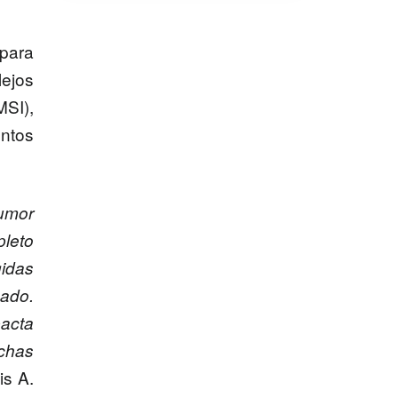
para
lejos
MSI)
,
entos
tumor
pleto
gidas
ado.
pacta
uchas
is A.