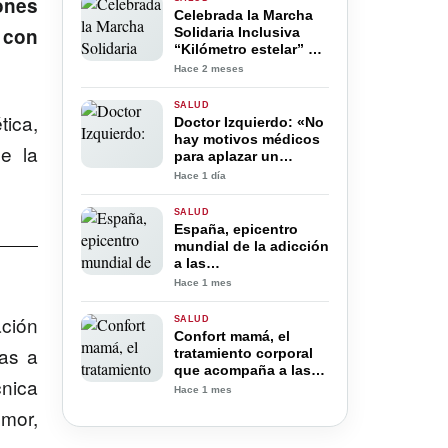
ones
el rendimiento diario
Celebrada la Marcha
 con
Solidaria Inclusiva
“Kilómetro estelar” en
Navalcarnero a favor
Hace 2 meses
de los supervivientes
de cáncer
SALUD
tica,
Doctor Izquierdo: «No
hay motivos médicos
e la
para aplazar un
tratamiento de
Hace 1 día
reproducción asistida
por el verano»
SALUD
España, epicentro
mundial de la adicción
a las
benzodiacepinas: el
Hace 1 mes
ansiolítico que se ha
normalizado en
ación
SALUD
millones de hogares
Confort mamá, el
as a
tratamiento corporal
que acompaña a las
cnica
futuras mamás
Hace 1 mes
cuando más lo
umor,
necesitan