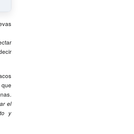
evas
ectar
decir
macos
o que
onas.
ar el
to y