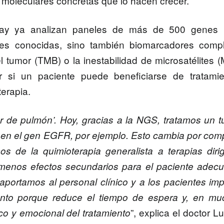
s moleculares concretas que lo hacen crecer.
rray ya analizan paneles de
más de 500 genes
ones conocidas, sino también biomarcadores comp
el tumor (TMB)
o la
inestabilidad de microsatélites (
ir si un paciente puede beneficiarse de tratami
erapia
.
r de pulmón’. Hoy, gracias a la NGS, tratamos un 
 en el gen EGFR, por ejemplo. Esto cambia por com
s de la quimioterapia generalista a terapias diri
enos efectos secundarios para el paciente adecu
portamos al personal clínico y a los pacientes im
iento porque reduce el tiempo de espera y, en m
”, explica el doctor
Lu
co y emocional del tratamiento