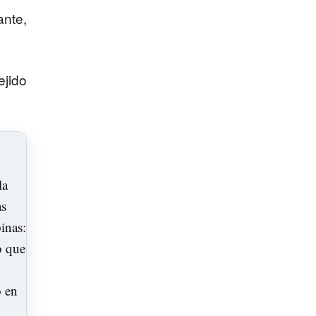
ante
,
ejido