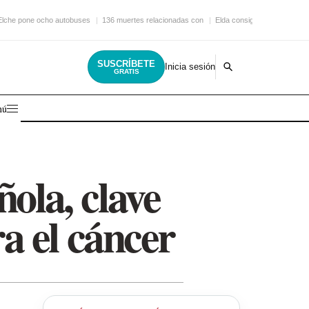
Elche pone ocho autobuses
136 muertes relacionadas con
Elda consigue una nueva
SUSCRÍBETE
Inicia sesión
GRATIS
nú
ñola, clave
a el cáncer