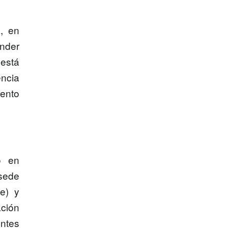
, en
nder
está
encia
iento
o en
sede
e) y
ación
entes