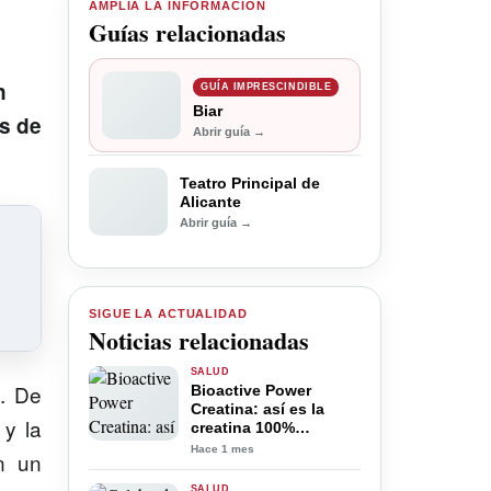
AMPLÍA LA INFORMACIÓN
Guías relacionadas
n
GUÍA IMPRESCINDIBLE
Biar
es de
Abrir guía →
Teatro Principal de
Alicante
Abrir guía →
SIGUE LA ACTUALIDAD
Noticias relacionadas
SALUD
. De
Bioactive Power
Creatina: así es la
 y la
creatina 100%
española diseñada
Hace 1 mes
n un
para potenciar el
bienestar, la energía y
SALUD