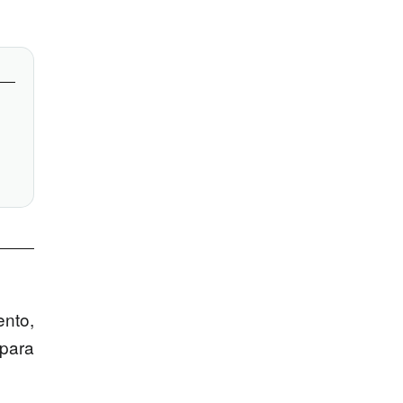
ento,
 para