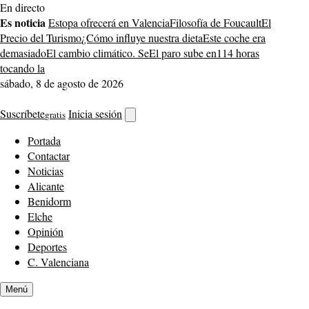
Saltar
En directo
al
Es noticia
Estopa ofrecerá en Valencia
Filosofía de Foucault
El
contenido
Precio del Turismo
¿Cómo influye nuestra dieta
Este coche era
demasiado
El cambio climático. Se
El paro sube en
114 horas
tocando la
sábado, 8 de agosto de 2026
Suscríbete
Inicia sesión
gratis
Abrir
buscador
Portada
Contactar
Noticias
Alicante
Benidorm
Elche
Opinión
Deportes
C. Valenciana
Menú