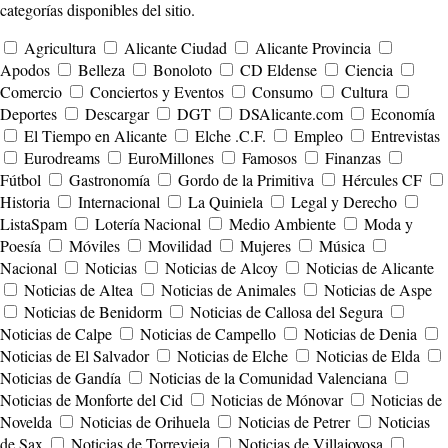
categorías disponibles del sitio.
Agricultura
Alicante Ciudad
Alicante Provincia
Apodos
Belleza
Bonoloto
CD Eldense
Ciencia
Comercio
Conciertos y Eventos
Consumo
Cultura
Deportes
Descargar
DGT
DSAlicante.com
Economía
El Tiempo en Alicante
Elche .C.F.
Empleo
Entrevistas
Eurodreams
EuroMillones
Famosos
Finanzas
Fútbol
Gastronomía
Gordo de la Primitiva
Hércules CF
Historia
Internacional
La Quiniela
Legal y Derecho
ListaSpam
Lotería Nacional
Medio Ambiente
Moda y
Poesía
Móviles
Movilidad
Mujeres
Música
Nacional
Noticias
Noticias de Alcoy
Noticias de Alicante
Noticias de Altea
Noticias de Animales
Noticias de Aspe
Noticias de Benidorm
Noticias de Callosa del Segura
Noticias de Calpe
Noticias de Campello
Noticias de Denia
Noticias de El Salvador
Noticias de Elche
Noticias de Elda
Noticias de Gandía
Noticias de la Comunidad Valenciana
Noticias de Monforte del Cid
Noticias de Mónovar
Noticias de
Novelda
Noticias de Orihuela
Noticias de Petrer
Noticias
de Sax
Noticias de Torrevieja
Noticias de Villajoyosa