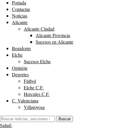
Portada
Contactar
Noticias
Alicante
Alicante Ciudad
Alicante Provincia
Sucesos en Alicante
Benidorm
Elche
Sucesos Elche
Opinión
Deportes
Fútbol
Elche C.F.
Hercules C.F.
C. Valenciana
Villajoyosa
Buscar:
Buscar
Salud
›