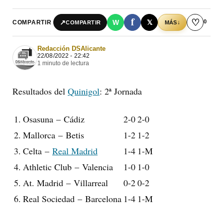
f
♡
0
↗
W
𝕏
COMPARTIR
↓
COMPARTIR
MÁS
Redacción DSAlicante
22/08/2022 - 22:42
1 minuto de lectura
Resultados del
Quinigol
: 2ª Jornada
1.
Osasuna
–
Cádiz
2-0
2-0
2.
Mallorca
–
Betis
1-2
1-2
3.
Celta
–
Real Madrid
1-4
1-M
4.
Athletic Club
–
Valencia
1-0
1-0
5.
At. Madrid
–
Villarreal
0-2
0-2
6.
Real Sociedad
–
Barcelona
1-4
1-M