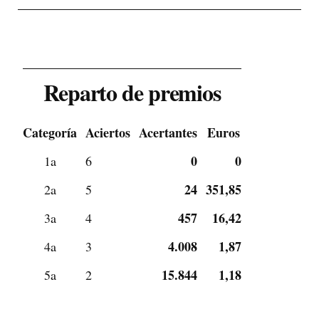
Reparto de premios
Categoría
Aciertos
Acertantes
Euros
0
0
1a
6
24
351,85
2a
5
457
16,42
3a
4
4.008
1,87
4a
3
15.844
1,18
5a
2