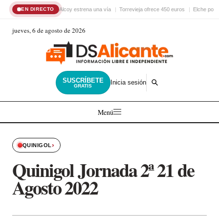
Alcoy estrena una vía
Torrevieja ofrece 450 euros
Elche pon
EN DIRECTO
jueves, 6 de agosto de 2026
SUSCRÍBETE
Inicia sesión
GRATIS
Menú
›
QUINIGOL
Quinigol Jornada 2ª 21 de
Agosto 2022