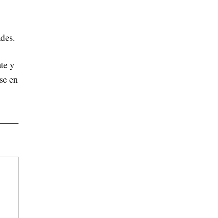
ades.
te y
se en