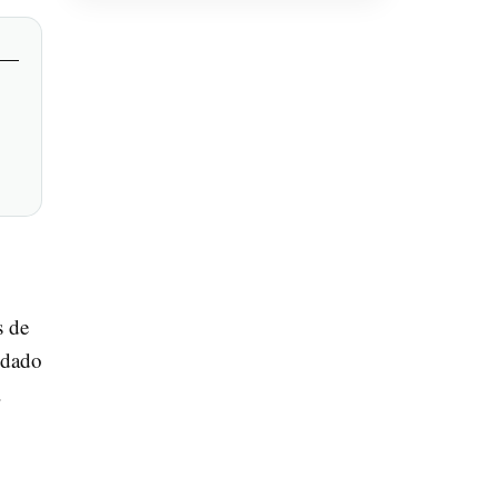
s de
ldado
.