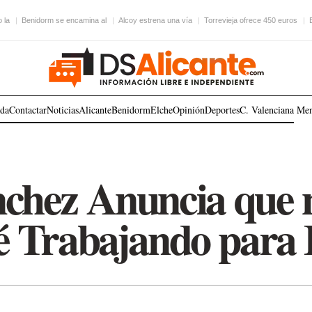
 la
Benidorm se encamina al
Alcoy estrena una vía
Torrevieja ofrece 450 euros
ada
Contactar
Noticias
Alicante
Benidorm
Elche
Opinión
Deportes
C. Valenciana
Me
chez Anuncia que 
é Trabajando para