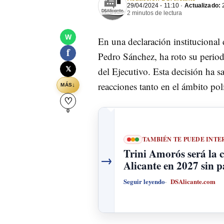
29/04/2024 - 11:10 ·
Actualizado:
2
2 minutos de lectura
W
En una declaración institucional 
f
Pedro Sánchez, ha roto su periodo
𝕏
del Ejecutivo. Esta decisión ha 
reacciones tanto en el ámbito pol
↓
MÁS
♡
0
TAMBIÉN TE PUEDE INTE
Trini Amorós será la 
→
Alicante en 2027 sin 
Seguir leyendo
DSAlicante.com