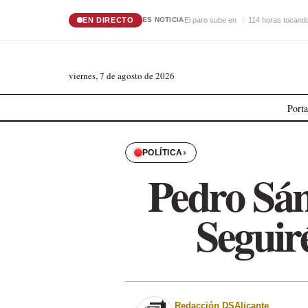
EN DIRECTO
El paro sube en
114 horas tocando
ES NOTICIA
viernes, 7 de agosto de 2026
Port
›
POLÍTICA
Pedro Sán
Seguir
Redacción DSAlicante