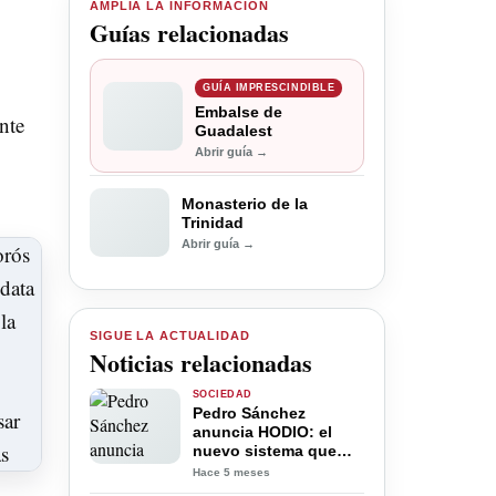
AMPLÍA LA INFORMACIÓN
Guías relacionadas
GUÍA IMPRESCINDIBLE
Embalse de
nte
Guadalest
Abrir guía →
Monasterio de la
Trinidad
Abrir guía →
SIGUE LA ACTUALIDAD
Noticias relacionadas
SOCIEDAD
Pedro Sánchez
anuncia HODIO: el
nuevo sistema que
medirá el odio en
Hace 5 meses
redes y obligará a las