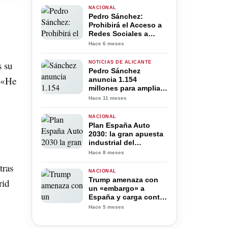
plataformas a “rendir
NACIONAL
cuentas”
Pedro Sánchez:
Prohibirá el Acceso a
Redes Sociales a
Menores de 16 Años
Hace 6 meses
en España
s su
NOTICIAS DE ALICANTE
Pedro Sánchez
, «He
anuncia 1.154
millones para ampliar
el aeropuerto de
Hace 11 meses
Alicante-Elche, pero
sin la esperada
NACIONAL
segunda pista
Plan España Auto
2030: la gran apuesta
industrial del
Gobierno para liderar
Hace 8 meses
el coche eléctrico
tras
NACIONAL
Trump amenaza con
rid
un «embargo» a
España y carga contra
Pedro Sánchez
Hace 5 meses