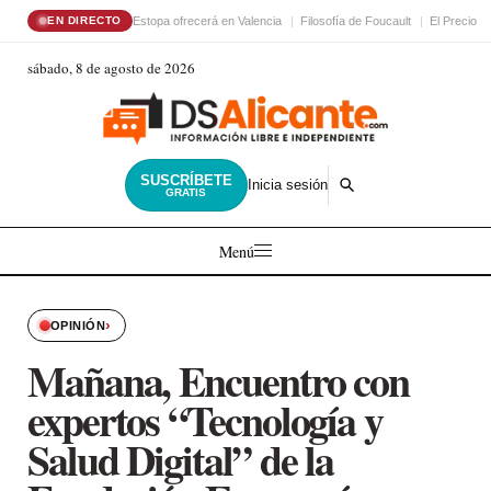
Estopa ofrecerá en Valencia
Filosofía de Foucault
El Precio d
EN DIRECTO
sábado, 8 de agosto de 2026
SUSCRÍBETE
Inicia sesión
GRATIS
Menú
›
OPINIÓN
Mañana, Encuentro con
expertos “Tecnología y
Salud Digital” de la