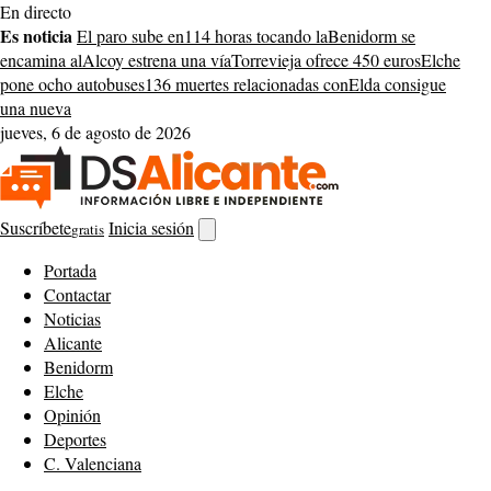
Saltar
En directo
al
Es noticia
El paro sube en
114 horas tocando la
Benidorm se
contenido
encamina al
Alcoy estrena una vía
Torrevieja ofrece 450 euros
Elche
pone ocho autobuses
136 muertes relacionadas con
Elda consigue
una nueva
jueves, 6 de agosto de 2026
Suscríbete
Inicia sesión
gratis
Abrir
buscador
Portada
Contactar
Noticias
Alicante
Benidorm
Elche
Opinión
Deportes
C. Valenciana