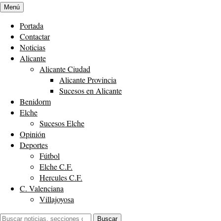
Menú
Portada
Contactar
Noticias
Alicante
Alicante Ciudad
Alicante Provincia
Sucesos en Alicante
Benidorm
Elche
Sucesos Elche
Opinión
Deportes
Fútbol
Elche C.F.
Hercules C.F.
C. Valenciana
Villajoyosa
Buscar:
Buscar