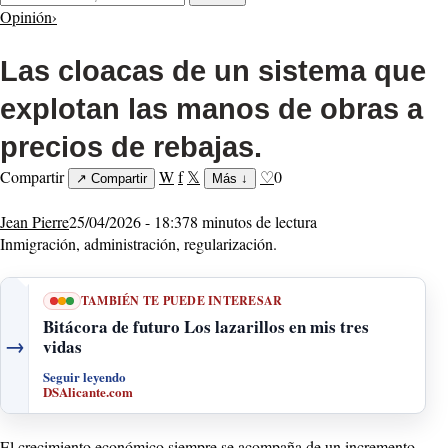
Opinión
›
Las cloacas de un sistema que
explotan las manos de obras a
precios de rebajas.
Compartir
W
f
𝕏
♡
0
↗
Compartir
Más
↓
Jean Pierre
25/04/2026 - 18:37
8 minutos de lectura
Inmigración, administración, regularización.
TAMBIÉN TE PUEDE INTERESAR
Bitácora de futuro Los lazarillos en mis tres
→
vidas
Seguir leyendo
DSAlicante.com
El crecimiento económico siempre se acompaña de un incremento