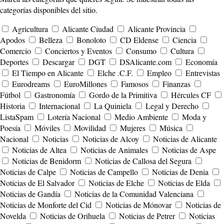
categorías disponibles del sitio.
Agricultura
Alicante Ciudad
Alicante Provincia
Apodos
Belleza
Bonoloto
CD Eldense
Ciencia
Comercio
Conciertos y Eventos
Consumo
Cultura
Deportes
Descargar
DGT
DSAlicante.com
Economía
El Tiempo en Alicante
Elche .C.F.
Empleo
Entrevistas
Eurodreams
EuroMillones
Famosos
Finanzas
Fútbol
Gastronomía
Gordo de la Primitiva
Hércules CF
Historia
Internacional
La Quiniela
Legal y Derecho
ListaSpam
Lotería Nacional
Medio Ambiente
Moda y
Poesía
Móviles
Movilidad
Mujeres
Música
Nacional
Noticias
Noticias de Alcoy
Noticias de Alicante
Noticias de Altea
Noticias de Animales
Noticias de Aspe
Noticias de Benidorm
Noticias de Callosa del Segura
Noticias de Calpe
Noticias de Campello
Noticias de Denia
Noticias de El Salvador
Noticias de Elche
Noticias de Elda
Noticias de Gandía
Noticias de la Comunidad Valenciana
Noticias de Monforte del Cid
Noticias de Mónovar
Noticias de
Novelda
Noticias de Orihuela
Noticias de Petrer
Noticias