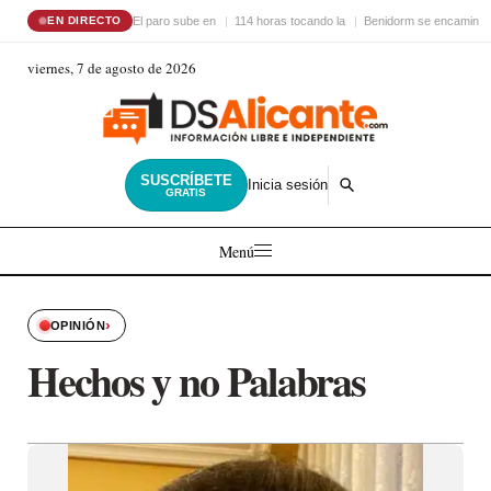
El paro sube en
114 horas tocando la
Benidorm se encamina 
EN DIRECTO
viernes, 7 de agosto de 2026
SUSCRÍBETE
Inicia sesión
GRATIS
Menú
›
OPINIÓN
Hechos y no Palabras