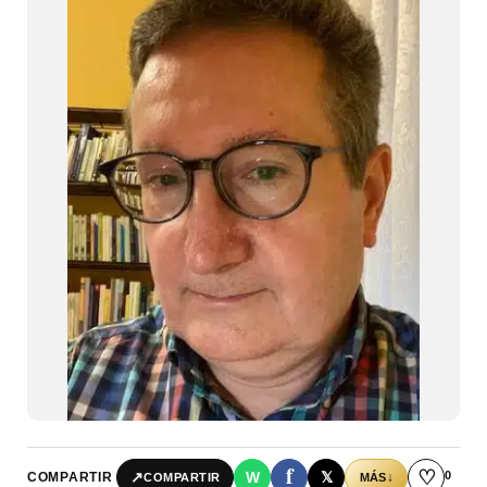
f
♡
0
↗
W
𝕏
COMPARTIR
↓
COMPARTIR
MÁS