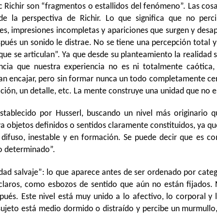
Richir son “fragmentos o estallidos del fenómeno”. Las cos
e la perspectiva de Richir. Lo que significa que no perc
s, impresiones incompletas y apariciones que surgen y desa
spués un sonido le distrae. No se tiene una percepción total 
 se articulan”. Ya que desde su planteamiento la realidad s
ia que nuestra experiencia no es ni totalmente caótica,
tan encajar, pero sin formar nunca un todo completamente cerr
ión, un detalle, etc. La mente construye una unidad que no e
stablecido por Husserl, buscando un nivel más originario q
aya objetos definidos o sentidos claramente constituidos, ya q
 difuso, inestable y en formación. Se puede decir que es c
o determinado”.
dad salvaje”: lo que aparece antes de ser ordenado por categ
laros, como esbozos de sentido que aún no están fijados. 
spués. Este nivel está muy unido a lo afectivo, lo corporal 
ujeto está medio dormido o distraído y percibe un murmullo,