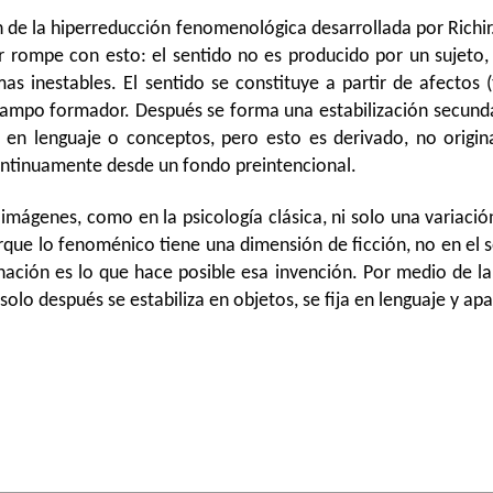
 de la hiperreducción fenomenológica desarrollada por Richir. 
ichir rompe con esto: el sentido no es producido por un sujet
 inestables. El sentido se constituye a partir de afectos (t
ampo formador. Después se forma una estabilización secundar
o en lenguaje o conceptos, pero esto es derivado, no origina
ontinuamente desde un fondo preintencional.
 imágenes, como en la psicología clásica, ni solo una variac
ue lo fenoménico tiene una dimensión de ficción, no en el se
nación es lo que hace posible esa invención. Por medio de l
olo después se estabiliza en objetos, se fija en lenguaje y a