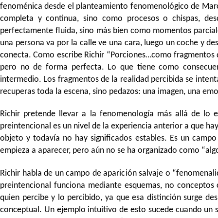
fenoménica desde el planteamiento fenomenológico de Marc 
completa y continua, sino como procesos o chispas, desd
perfectamente fluida, sino más bien como momentos parciale
una persona va por la calle ve una cara, luego un coche y de
conecta. Como escribe Richir “Porciones…como fragmentos que
pero no de forma perfecta. Lo que tiene como consecuenc
intermedio. Los fragmentos de la realidad percibida se inten
recuperas toda la escena, sino pedazos: una imagen, una emoc
Richir pretende llevar a la fenomenología más allá de lo e
preintencional es un nivel de la experiencia anterior a que h
objeto y todavía no hay significados estables. Es un campo
empieza a aparecer, pero aún no se ha organizado como “alg
Richir habla de un campo de aparición salvaje o “fenomenali
preintencional funciona mediante esquemas, no conceptos c
quien percibe y lo percibido, ya que esa distinción surge de
conceptual. Un ejemplo intuitivo de esto sucede cuando un s