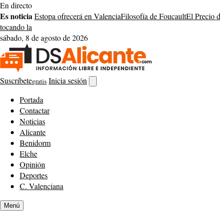
Saltar
En directo
al
Es noticia
Estopa ofrecerá en Valencia
Filosofía de Foucault
El Precio 
contenido
tocando la
sábado, 8 de agosto de 2026
Suscríbete
Inicia sesión
gratis
Abrir
buscador
Portada
Contactar
Noticias
Alicante
Benidorm
Elche
Opinión
Deportes
C. Valenciana
Menú