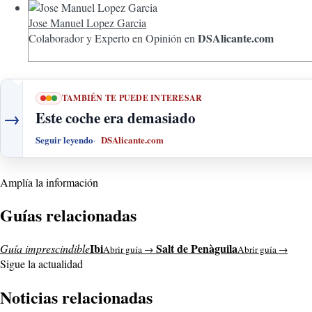
Jose Manuel Lopez Garcia
DSAlicante.com
Colaborador y Experto en Opinión en
TAMBIÉN TE PUEDE INTERESAR
→
Este coche era demasiado
Seguir leyendo
DSAlicante.com
Amplía la información
Guías relacionadas
Ibi
Salt de Penàguila
Guía imprescindible
Abrir guía →
Abrir guía →
Sigue la actualidad
Noticias relacionadas