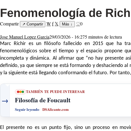
Fenomenología de Rich
Compartir
W
f
𝕏
♡
0
↗
Compartir
Más
↓
Jose Manuel Lopez Garcia
29/03/2026 - 16:27
5 minutos de lectura
Marc Richir es un filósofo fallecido en 2015 que ha t
fenomenológicos sobre el tiempo y el espacio propone que
incompleta y dinámica. Al afirmar que “no hay presente as
definido, ya que siempre se está formando y deshaciendo al
y la siguiente está llegando conformando el futuro. Por tant
TAMBIÉN TE PUEDE INTERESAR
→
Filosofía de Foucault
Seguir leyendo
DSAlicante.com
El presente no es un punto fijo, sino un proceso en movi