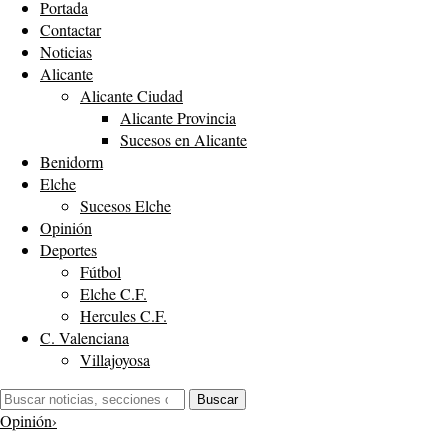
Portada
Contactar
Noticias
Alicante
Alicante Ciudad
Alicante Provincia
Sucesos en Alicante
Benidorm
Elche
Sucesos Elche
Opinión
Deportes
Fútbol
Elche C.F.
Hercules C.F.
C. Valenciana
Villajoyosa
Buscar:
Buscar
Opinión
›