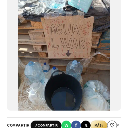
f
♡
0
↗
W
𝕏
COMPARTIR
↓
COMPARTIR
MÁS