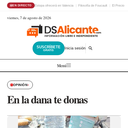
Estopa ofrecerá en Valencia
Filosofía de Foucault
El Precio d
EN DIRECTO
viernes, 7 de agosto de 2026
SUSCRÍBETE
Inicia sesión
GRATIS
Menú
›
OPINIÓN
En la dana te donas