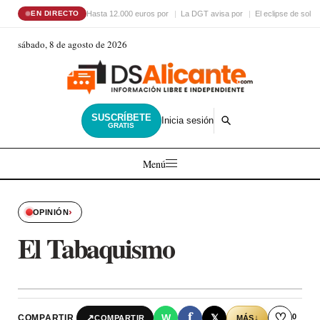
Hasta 12.000 euros por
La DGT avisa por
El eclipse de sol
EN DIRECTO
sábado, 8 de agosto de 2026
SUSCRÍBETE
Inicia sesión
GRATIS
Menú
›
OPINIÓN
El Tabaquismo
f
♡
0
↗
W
𝕏
COMPARTIR
↓
COMPARTIR
MÁS