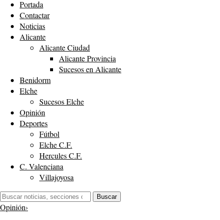
Portada
Contactar
Noticias
Alicante
Alicante Ciudad
Alicante Provincia
Sucesos en Alicante
Benidorm
Elche
Sucesos Elche
Opinión
Deportes
Fútbol
Elche C.F.
Hercules C.F.
C. Valenciana
Villajoyosa
Buscar:
Buscar
Opinión
›