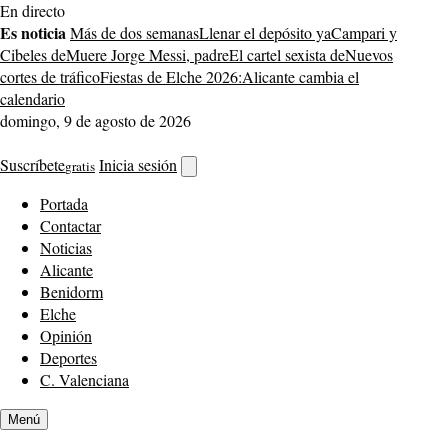
Saltar
En directo
al
Es noticia
Más de dos semanas
Llenar el depósito ya
Campari y
contenido
Cibeles de
Muere Jorge Messi, padre
El cartel sexista de
Nuevos
cortes de tráfico
Fiestas de Elche 2026:
Alicante cambia el
calendario
domingo, 9 de agosto de 2026
Suscríbete
Inicia sesión
gratis
Abrir
buscador
Portada
Contactar
Noticias
Alicante
Benidorm
Elche
Opinión
Deportes
C. Valenciana
Menú