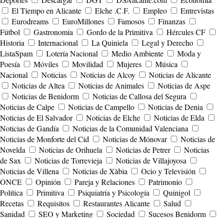
El Tiempo en Alicante
Elche .C.F.
Empleo
Entrevistas
Eurodreams
EuroMillones
Famosos
Finanzas
Fútbol
Gastronomía
Gordo de la Primitiva
Hércules CF
Historia
Internacional
La Quiniela
Legal y Derecho
ListaSpam
Lotería Nacional
Medio Ambiente
Moda y
Poesía
Móviles
Movilidad
Mujeres
Música
Nacional
Noticias
Noticias de Alcoy
Noticias de Alicante
Noticias de Altea
Noticias de Animales
Noticias de Aspe
Noticias de Benidorm
Noticias de Callosa del Segura
Noticias de Calpe
Noticias de Campello
Noticias de Denia
Noticias de El Salvador
Noticias de Elche
Noticias de Elda
Noticias de Gandía
Noticias de la Comunidad Valenciana
Noticias de Monforte del Cid
Noticias de Mónovar
Noticias de
Novelda
Noticias de Orihuela
Noticias de Petrer
Noticias
de Sax
Noticias de Torrevieja
Noticias de Villajoyosa
Noticias de Villena
Noticias de Xàbia
Ocio y Televisión
ONCE
Opinión
Pareja y Relaciones
Patrimonio
Política
Primitiva
Psiquiatría y Psicología
Quinigol
Recetas
Requisitos
Restaurantes Alicante
Salud
Sanidad
SEO y Marketing
Sociedad
Sucesos Benidorm