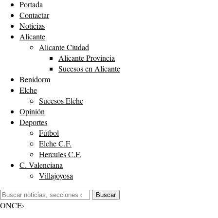
Portada
Contactar
Noticias
Alicante
Alicante Ciudad
Alicante Provincia
Sucesos en Alicante
Benidorm
Elche
Sucesos Elche
Opinión
Deportes
Fútbol
Elche C.F.
Hercules C.F.
C. Valenciana
Villajoyosa
Buscar:
Buscar
ONCE
›