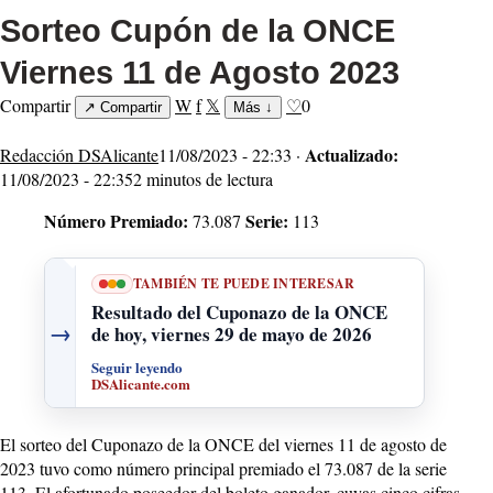
Sorteo Cupón de la ONCE
Viernes 11 de Agosto 2023
Compartir
W
f
𝕏
♡
0
↗
Compartir
Más
↓
Actualizado:
Redacción DSAlicante
11/08/2023 - 22:33 ·
11/08/2023 - 22:35
2 minutos de lectura
Número Premiado:
Serie:
73.087
113
TAMBIÉN TE PUEDE INTERESAR
Resultado del Cuponazo de la ONCE
→
de hoy, viernes 29 de mayo de 2026
Seguir leyendo
DSAlicante.com
El sorteo del Cuponazo de la ONCE del viernes 11 de agosto de
2023 tuvo como número principal premiado el 73.087 de la serie
113. El afortunado poseedor del boleto ganador, cuyas cinco cifras