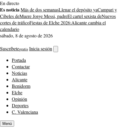
Saltar
En directo
al
Es noticia
Más de dos semanas
Llenar el depósito ya
Campari y
contenido
Cibeles de
Muere Jorge Messi, padre
El cartel sexista de
Nuevos
cortes de tráfico
Fiestas de Elche 2026:
Alicante cambia el
calendario
sábado, 8 de agosto de 2026
Suscríbete
Inicia sesión
gratis
Abrir
buscador
Portada
Contactar
Noticias
Alicante
Benidorm
Elche
Opinión
Deportes
C. Valenciana
Menú