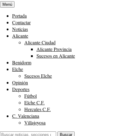
Menú
Portada
Contactar
Noticias
Alicante
Alicante Ciudad
Alicante Provincia
Sucesos en Alicante
Benidorm
Elche
Sucesos Elche
Opinión
Deportes
Fútbol
Elche C.F.
Hercules C.F.
C. Valenciana
Villajoyosa
Buscar:
Buscar