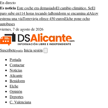
Saltar
En directo
al
Es noticia
Este coche era demasiado
El cambio climático. Se
El
contenido
paro sube en
114 horas tocando la
Benidorm se encamina al
Alcoy
estrena una vía
Torrevieja ofrece 450 euros
Elche pone ocho
autobuses
viernes, 7 de agosto de 2026
Suscríbete
Inicia sesión
gratis
Abrir
buscador
Portada
Contactar
Noticias
Alicante
Benidorm
Elche
Opinión
Deportes
C. Valenciana