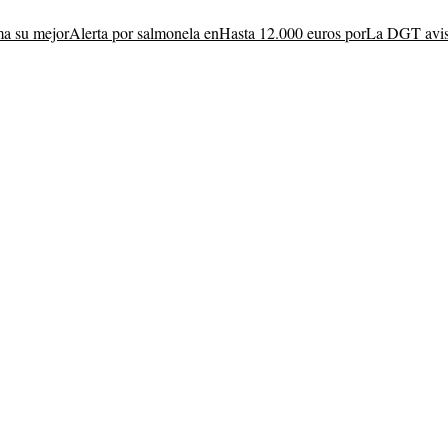
ma su mejor
Alerta por salmonela en
Hasta 12.000 euros por
La DGT avis