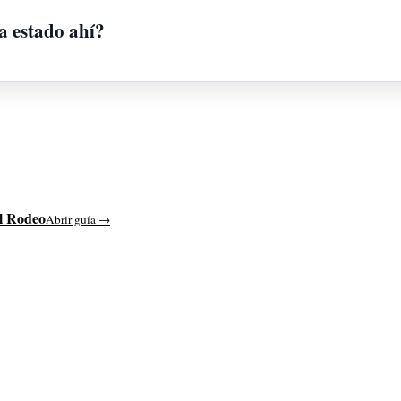
a estado ahí?
l Rodeo
Abrir guía →