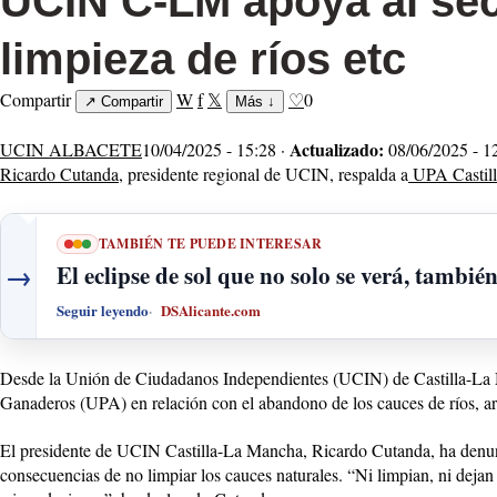
UCIN C-LM apoya al sect
limpieza de ríos etc
Compartir
W
f
𝕏
♡
0
↗
Compartir
Más
↓
Actualizado:
UCIN ALBACETE
10/04/2025 - 15:28 ·
08/06/2025 - 1
Ricardo Cutanda
, presidente regional de UCIN, respalda a
UPA Castil
TAMBIÉN TE PUEDE INTERESAR
→
El eclipse de sol que no solo se verá, tambié
Seguir leyendo
DSAlicante.com
Desde la Unión de Ciudadanos Independientes (UCIN) de Castilla-La Ma
Ganaderos (UPA) en relación con el abandono de los cauces de ríos, arr
El presidente de UCIN Castilla-La Mancha, Ricardo Cutanda, ha denuncia
consecuencias de no limpiar los cauces naturales. “Ni limpian, ni deja