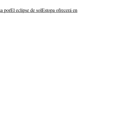
a por
El eclipse de sol
Estopa ofrecerá en