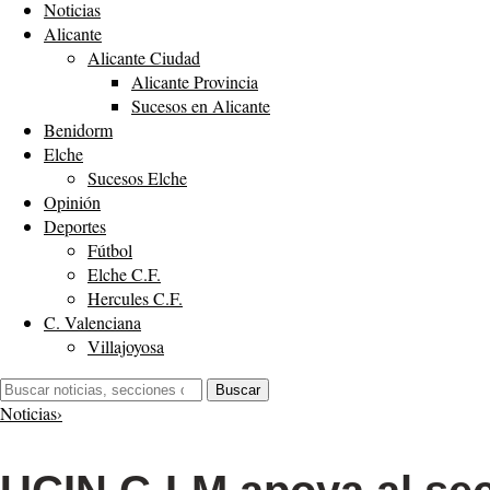
Noticias
Alicante
Alicante Ciudad
Alicante Provincia
Sucesos en Alicante
Benidorm
Elche
Sucesos Elche
Opinión
Deportes
Fútbol
Elche C.F.
Hercules C.F.
C. Valenciana
Villajoyosa
Buscar:
Buscar
Noticias
›