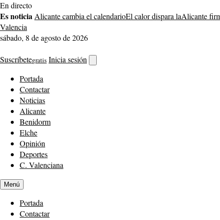
Saltar
En directo
al
Es noticia
Alicante cambia el calendario
El calor dispara la
Alicante fir
contenido
Valencia
sábado, 8 de agosto de 2026
Suscríbete
Inicia sesión
gratis
Abrir
buscador
Portada
Contactar
Noticias
Alicante
Benidorm
Elche
Opinión
Deportes
C. Valenciana
Menú
Portada
Contactar