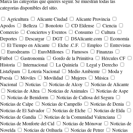
Marca las categorías que quieres seguir. Se muestran todas las
categorías disponibles del sitio.
Agricultura
Alicante Ciudad
Alicante Provincia
Apodos
Belleza
Bonoloto
CD Eldense
Ciencia
Comercio
Conciertos y Eventos
Consumo
Cultura
Deportes
Descargar
DGT
DSAlicante.com
Economía
El Tiempo en Alicante
Elche .C.F.
Empleo
Entrevistas
Eurodreams
EuroMillones
Famosos
Finanzas
Fútbol
Gastronomía
Gordo de la Primitiva
Hércules CF
Historia
Internacional
La Quiniela
Legal y Derecho
ListaSpam
Lotería Nacional
Medio Ambiente
Moda y
Poesía
Móviles
Movilidad
Mujeres
Música
Nacional
Noticias
Noticias de Alcoy
Noticias de Alicante
Noticias de Altea
Noticias de Animales
Noticias de Aspe
Noticias de Benidorm
Noticias de Callosa del Segura
Noticias de Calpe
Noticias de Campello
Noticias de Denia
Noticias de El Salvador
Noticias de Elche
Noticias de Elda
Noticias de Gandía
Noticias de la Comunidad Valenciana
Noticias de Monforte del Cid
Noticias de Mónovar
Noticias de
Novelda
Noticias de Orihuela
Noticias de Petrer
Noticias