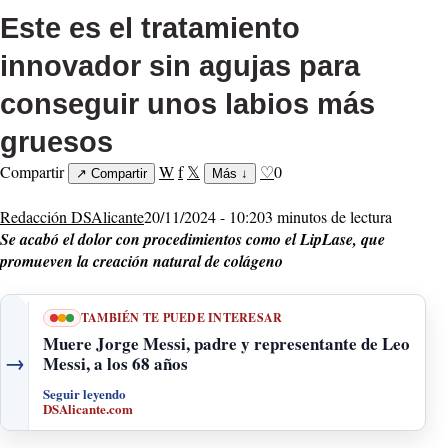
Este es el tratamiento
innovador sin agujas para
conseguir unos labios más
gruesos
Compartir
W
f
𝕏
♡
0
↗
Compartir
Más
↓
Redacción DSAlicante
20/11/2024 - 10:20
3 minutos de lectura
Se acabó el dolor con procedimientos como el LipLase, que
promueven la creación natural de colágeno
TAMBIÉN TE PUEDE INTERESAR
Muere Jorge Messi, padre y representante de Leo
→
Messi, a los 68 años
Seguir leyendo
DSAlicante.com