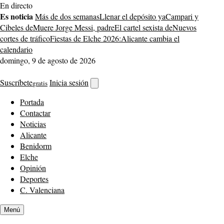
Saltar
En directo
al
Es noticia
Más de dos semanas
Llenar el depósito ya
Campari y
contenido
Cibeles de
Muere Jorge Messi, padre
El cartel sexista de
Nuevos
cortes de tráfico
Fiestas de Elche 2026:
Alicante cambia el
calendario
domingo, 9 de agosto de 2026
Suscríbete
Inicia sesión
gratis
Abrir
buscador
Portada
Contactar
Noticias
Alicante
Benidorm
Elche
Opinión
Deportes
C. Valenciana
Menú