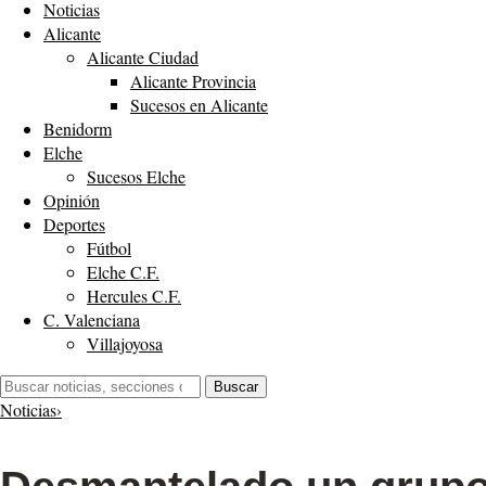
Noticias
Alicante
Alicante Ciudad
Alicante Provincia
Sucesos en Alicante
Benidorm
Elche
Sucesos Elche
Opinión
Deportes
Fútbol
Elche C.F.
Hercules C.F.
C. Valenciana
Villajoyosa
Buscar:
Buscar
Noticias
›