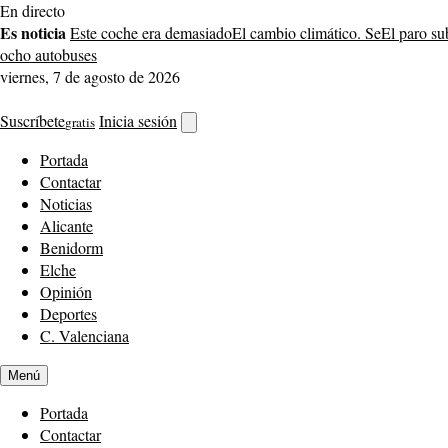
Saltar
En directo
al
Es noticia
Este coche era demasiado
El cambio climático. Se
El paro su
contenido
ocho autobuses
viernes, 7 de agosto de 2026
Suscríbete
Inicia sesión
gratis
Abrir
buscador
Portada
Contactar
Noticias
Alicante
Benidorm
Elche
Opinión
Deportes
C. Valenciana
Menú
Portada
Contactar