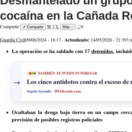
Desmantelado un grupo 
cocaína en la Cañada R
Compartir
W
f
𝕏
♡
0
↗
Compartir
Más
↓
Actualizado:
Guardia Civil
09/06/2024 - 16:17 ·
14/05/2026 - 21:39
3 
La operación se ha saldado con 17
detenidos
, inclui
TAMBIÉN TE PUEDE INTERESAR
→
Los cinco antídotos contra el exceso de
Seguir leyendo
DSAlicante.com
Ocultaban la droga bajo tierra en un campo cerca
previsión de posibles registros policiales