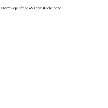
ía
Torrevieja ofrece 450 euros
Elche pone