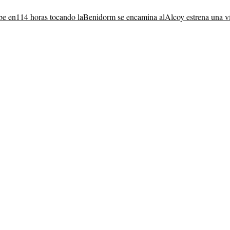
be en
114 horas tocando la
Benidorm se encamina al
Alcoy estrena una v