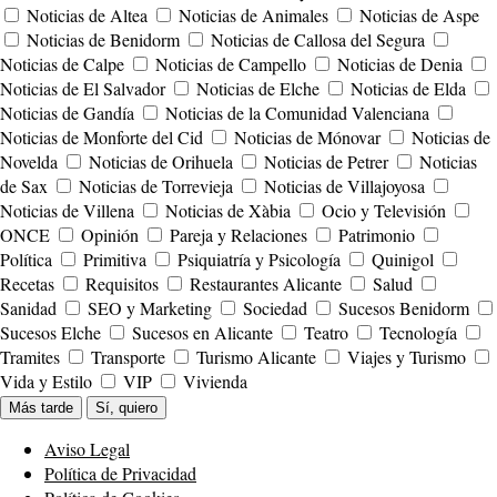
Noticias de Altea
Noticias de Animales
Noticias de Aspe
Noticias de Benidorm
Noticias de Callosa del Segura
Noticias de Calpe
Noticias de Campello
Noticias de Denia
Noticias de El Salvador
Noticias de Elche
Noticias de Elda
Noticias de Gandía
Noticias de la Comunidad Valenciana
Noticias de Monforte del Cid
Noticias de Mónovar
Noticias de
Novelda
Noticias de Orihuela
Noticias de Petrer
Noticias
de Sax
Noticias de Torrevieja
Noticias de Villajoyosa
Noticias de Villena
Noticias de Xàbia
Ocio y Televisión
ONCE
Opinión
Pareja y Relaciones
Patrimonio
Política
Primitiva
Psiquiatría y Psicología
Quinigol
Recetas
Requisitos
Restaurantes Alicante
Salud
Sanidad
SEO y Marketing
Sociedad
Sucesos Benidorm
Sucesos Elche
Sucesos en Alicante
Teatro
Tecnología
Tramites
Transporte
Turismo Alicante
Viajes y Turismo
Vida y Estilo
VIP
Vivienda
Más tarde
Sí, quiero
Aviso Legal
Política de Privacidad