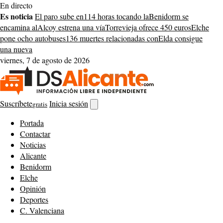
Saltar
En directo
al
Es noticia
El paro sube en
114 horas tocando la
Benidorm se
contenido
encamina al
Alcoy estrena una vía
Torrevieja ofrece 450 euros
Elche
pone ocho autobuses
136 muertes relacionadas con
Elda consigue
una nueva
viernes, 7 de agosto de 2026
Suscríbete
Inicia sesión
gratis
Abrir
buscador
Portada
Contactar
Noticias
Alicante
Benidorm
Elche
Opinión
Deportes
C. Valenciana