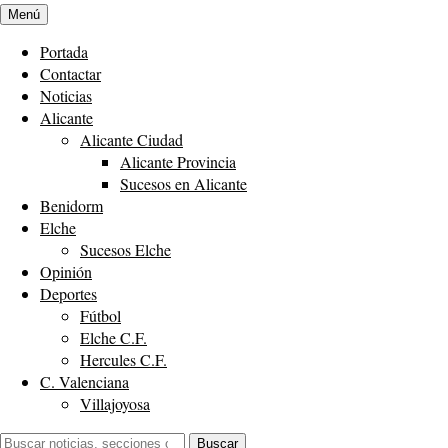
Menú
Portada
Contactar
Noticias
Alicante
Alicante Ciudad
Alicante Provincia
Sucesos en Alicante
Benidorm
Elche
Sucesos Elche
Opinión
Deportes
Fútbol
Elche C.F.
Hercules C.F.
C. Valenciana
Villajoyosa
Buscar:
Buscar