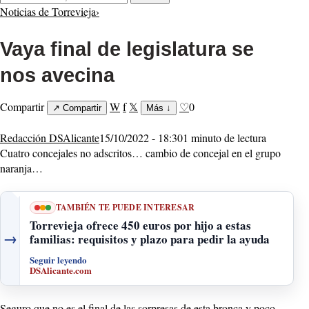
Noticias de Torrevieja
›
Vaya final de legislatura se
nos avecina
Compartir
W
f
𝕏
♡
0
↗
Compartir
Más
↓
Redacción DSAlicante
15/10/2022 - 18:30
1 minuto de lectura
Cuatro concejales no adscritos… cambio de concejal en el grupo
naranja…
TAMBIÉN TE PUEDE INTERESAR
Torrevieja ofrece 450 euros por hijo a estas
→
familias: requisitos y plazo para pedir la ayuda
Seguir leyendo
DSAlicante.com
Seguro que no es el final de las sorpresas de esta bronca y poco