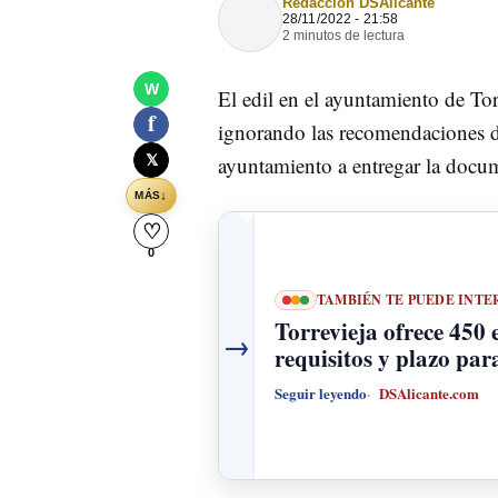
Redacción DSAlicante
28/11/2022 - 21:58
2 minutos de lectura
W
El edil en el ayuntamiento de To
f
ignorando las recomendaciones de
𝕏
ayuntamiento a entregar la docum
↓
MÁS
♡
0
TAMBIÉN TE PUEDE INTE
Torrevieja ofrece 450 e
→
requisitos y plazo par
Seguir leyendo
DSAlicante.com