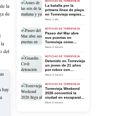
NOTICIAS DE TORREVIEJA
de la
La batalla por la
primera línea de playa
ga de
en Torrevieja empieza
antes de las seis de la
Hace 1 día
mañana
NOTICIAS DE TORREVIEJA
Paseo del Mar abre
d
sus puertas en
Torrevieja como
 la
nuevo destino de ocio
Hace 2 meses
o del
y gastronomía junto al
puerto
NOTICIAS DE TORREVIEJA
Detenido en Torrevieja
un joven de 21 años
por robos con
violencia, extorsiones
Hace 2 meses
y sustracción de
vehículos
NOTICIAS DE TORREVIEJA
Torrevieja Weekend
2026 convertirá la
ciudad en escaparate
nacional de moda,
Hace 2 meses
comercio y talento
creativo