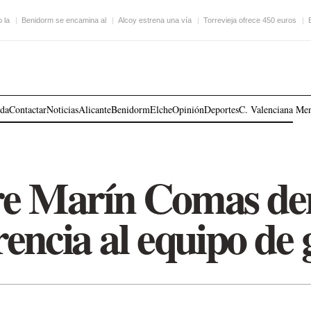
 la
Benidorm se encamina al
Alcoy estrena una vía
Torrevieja ofrece 450 euros
ada
Contactar
Noticias
Alicante
Benidorm
Elche
Opinión
Deportes
C. Valenciana
Me
re Marín Comas d
encia al equipo de