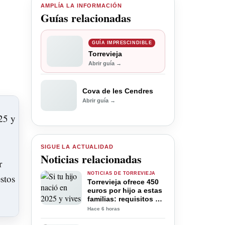
AMPLÍA LA INFORMACIÓN
Guías relacionadas
GUÍA IMPRESCINDIBLE
Torrevieja
Abrir guía →
Cova de les Cendres
Abrir guía →
SIGUE LA ACTUALIDAD
Noticias relacionadas
NOTICIAS DE TORREVIEJA
Torrevieja ofrece 450
euros por hijo a estas
familias: requisitos y
plazo para pedir la
Hace 6 horas
ayuda