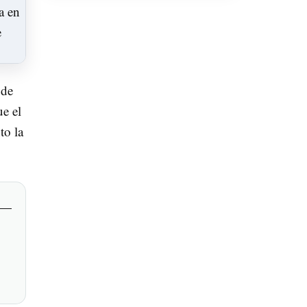
 de
ue el
to la