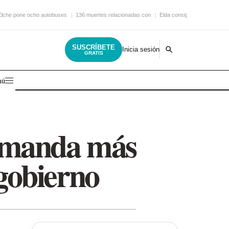
Elche pone ocho autobuses
136 muertes relacionadas con
Elda consigue una nueva
SUSCRÍBETE
Inicia sesión
GRATIS
nú
emanda más
 gobierno