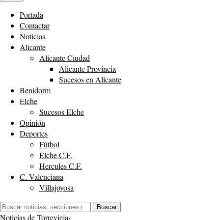
Portada
Contactar
Noticias
Alicante
Alicante Ciudad
Alicante Provincia
Sucesos en Alicante
Benidorm
Elche
Sucesos Elche
Opinión
Deportes
Fútbol
Elche C.F.
Hercules C.F.
C. Valenciana
Villajoyosa
Buscar:
Buscar
Noticias de Torrevieja
›