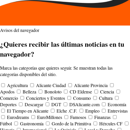
Avisos del navegador
¿Quieres recibir las últimas noticias en tu
navegador?
Marca las categorías que quieres seguir. Se muestran todas las
categorías disponibles del sitio.
Agricultura
Alicante Ciudad
Alicante Provincia
Apodos
Belleza
Bonoloto
CD Eldense
Ciencia
Comercio
Conciertos y Eventos
Consumo
Cultura
Deportes
Descargar
DGT
DSAlicante.com
Economía
El Tiempo en Alicante
Elche .C.F.
Empleo
Entrevistas
Eurodreams
EuroMillones
Famosos
Finanzas
Fútbol
Gastronomía
Gordo de la Primitiva
Hércules CF
Historia
Internacional
La Quiniela
Legal y Derecho