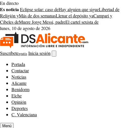
Saltar
En directo
al
Es noticia
Eclipse solar: caso de
Hay alguien que sigue
Libertad de
contenido
Religión y
Más de dos semanas
Llenar el depósito ya
Campari y
Cibeles de
Muere Jorge Messi, padre
El cartel sexista de
lunes, 10 de agosto de 2026
Suscríbete
Inicia sesión
gratis
Abrir
buscador
Portada
Contactar
Noticias
Alicante
Benidorm
Elche
Opinión
Deportes
C. Valenciana
Menú