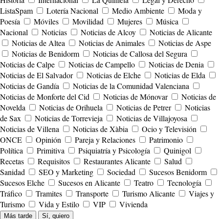
ListaSpam
Lotería Nacional
Medio Ambiente
Moda y
Poesía
Móviles
Movilidad
Mujeres
Música
Nacional
Noticias
Noticias de Alcoy
Noticias de Alicante
Noticias de Altea
Noticias de Animales
Noticias de Aspe
Noticias de Benidorm
Noticias de Callosa del Segura
Noticias de Calpe
Noticias de Campello
Noticias de Denia
Noticias de El Salvador
Noticias de Elche
Noticias de Elda
Noticias de Gandía
Noticias de la Comunidad Valenciana
Noticias de Monforte del Cid
Noticias de Mónovar
Noticias de
Novelda
Noticias de Orihuela
Noticias de Petrer
Noticias
de Sax
Noticias de Torrevieja
Noticias de Villajoyosa
Noticias de Villena
Noticias de Xàbia
Ocio y Televisión
ONCE
Opinión
Pareja y Relaciones
Patrimonio
Política
Primitiva
Psiquiatría y Psicología
Quinigol
Recetas
Requisitos
Restaurantes Alicante
Salud
Sanidad
SEO y Marketing
Sociedad
Sucesos Benidorm
Sucesos Elche
Sucesos en Alicante
Teatro
Tecnología
Tráfico
Tramites
Transporte
Turismo Alicante
Viajes y
Turismo
Vida y Estilo
VIP
Vivienda
Más tarde
Sí, quiero