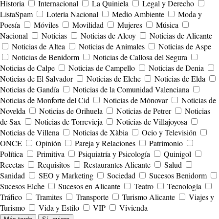
Historia
Internacional
La Quiniela
Legal y Derecho
ListaSpam
Lotería Nacional
Medio Ambiente
Moda y
Poesía
Móviles
Movilidad
Mujeres
Música
Nacional
Noticias
Noticias de Alcoy
Noticias de Alicante
Noticias de Altea
Noticias de Animales
Noticias de Aspe
Noticias de Benidorm
Noticias de Callosa del Segura
Noticias de Calpe
Noticias de Campello
Noticias de Denia
Noticias de El Salvador
Noticias de Elche
Noticias de Elda
Noticias de Gandía
Noticias de la Comunidad Valenciana
Noticias de Monforte del Cid
Noticias de Mónovar
Noticias de
Novelda
Noticias de Orihuela
Noticias de Petrer
Noticias
de Sax
Noticias de Torrevieja
Noticias de Villajoyosa
Noticias de Villena
Noticias de Xàbia
Ocio y Televisión
ONCE
Opinión
Pareja y Relaciones
Patrimonio
Política
Primitiva
Psiquiatría y Psicología
Quinigol
Recetas
Requisitos
Restaurantes Alicante
Salud
Sanidad
SEO y Marketing
Sociedad
Sucesos Benidorm
Sucesos Elche
Sucesos en Alicante
Teatro
Tecnología
Tráfico
Tramites
Transporte
Turismo Alicante
Viajes y
Turismo
Vida y Estilo
VIP
Vivienda