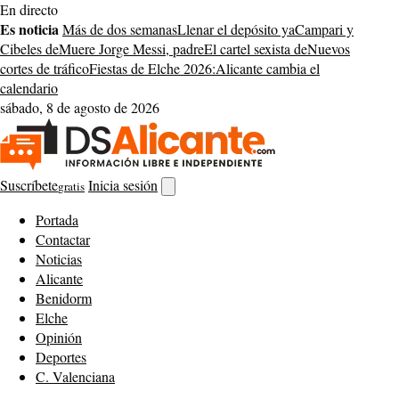
Saltar
En directo
al
Es noticia
Más de dos semanas
Llenar el depósito ya
Campari y
contenido
Cibeles de
Muere Jorge Messi, padre
El cartel sexista de
Nuevos
cortes de tráfico
Fiestas de Elche 2026:
Alicante cambia el
calendario
sábado, 8 de agosto de 2026
Suscríbete
Inicia sesión
gratis
Abrir
buscador
Portada
Contactar
Noticias
Alicante
Benidorm
Elche
Opinión
Deportes
C. Valenciana