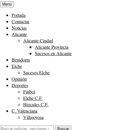
Menú
Portada
Contactar
Noticias
Alicante
Alicante Ciudad
Alicante Provincia
Sucesos en Alicante
Benidorm
Elche
Sucesos Elche
Opinión
Deportes
Fútbol
Elche C.F.
Hercules C.F.
C. Valenciana
Villajoyosa
Buscar:
Buscar