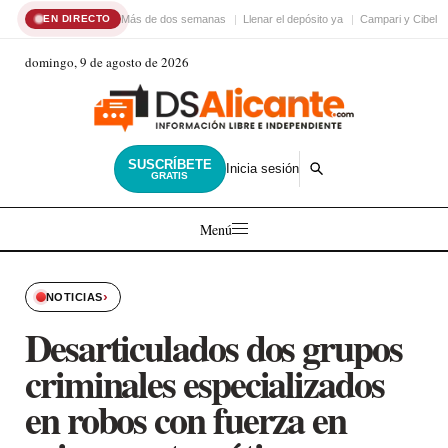
Más de dos semanas
Llenar el depósito ya
Campari y Cibele
EN DIRECTO
domingo, 9 de agosto de 2026
SUSCRÍBETE
Inicia sesión
GRATIS
Menú
›
NOTICIAS
Desarticulados dos grupos
criminales especializados
en robos con fuerza en