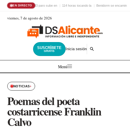
El paro sube en
114 horas tocando la
Benidorm se encamina 
EN DIRECTO
viernes, 7 de agosto de 2026
SUSCRÍBETE
Inicia sesión
GRATIS
Menú
›
NOTICIAS
Poemas del poeta
costarricense Franklin
Calvo