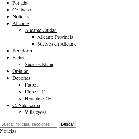
Portada
Contactar
Noticias
Alicante
Alicante Ciudad
Alicante Provincia
Sucesos en Alicante
Benidorm
Elche
Sucesos Elche
Opinión
Deportes
Fútbol
Elche C.F.
Hercules C.F.
C. Valenciana
Villajoyosa
Buscar:
Buscar
Noticias
›