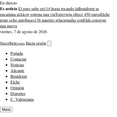
Saltar
En directo
al
Es noticia
El paro sube en
114 horas tocando la
Benidorm se
contenido
encamina al
Alcoy estrena una vía
Torrevieja ofrece 450 euros
Elche
pone ocho autobuses
136 muertes relacionadas con
Elda consigue
una nueva
viernes, 7 de agosto de 2026
Suscríbete
Inicia sesión
gratis
Abrir
buscador
Portada
Contactar
Noticias
Alicante
Benidorm
Elche
Opinión
Deportes
C. Valenciana
Menú