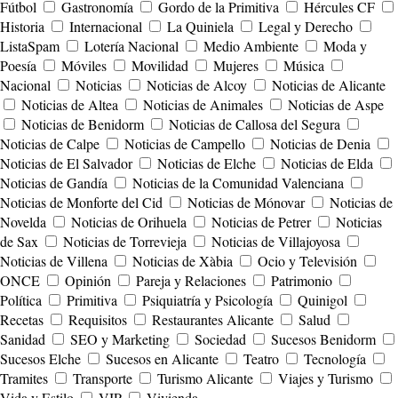
Fútbol
Gastronomía
Gordo de la Primitiva
Hércules CF
Historia
Internacional
La Quiniela
Legal y Derecho
ListaSpam
Lotería Nacional
Medio Ambiente
Moda y
Poesía
Móviles
Movilidad
Mujeres
Música
Nacional
Noticias
Noticias de Alcoy
Noticias de Alicante
Noticias de Altea
Noticias de Animales
Noticias de Aspe
Noticias de Benidorm
Noticias de Callosa del Segura
Noticias de Calpe
Noticias de Campello
Noticias de Denia
Noticias de El Salvador
Noticias de Elche
Noticias de Elda
Noticias de Gandía
Noticias de la Comunidad Valenciana
Noticias de Monforte del Cid
Noticias de Mónovar
Noticias de
Novelda
Noticias de Orihuela
Noticias de Petrer
Noticias
de Sax
Noticias de Torrevieja
Noticias de Villajoyosa
Noticias de Villena
Noticias de Xàbia
Ocio y Televisión
ONCE
Opinión
Pareja y Relaciones
Patrimonio
Política
Primitiva
Psiquiatría y Psicología
Quinigol
Recetas
Requisitos
Restaurantes Alicante
Salud
Sanidad
SEO y Marketing
Sociedad
Sucesos Benidorm
Sucesos Elche
Sucesos en Alicante
Teatro
Tecnología
Tramites
Transporte
Turismo Alicante
Viajes y Turismo
Vida y Estilo
VIP
Vivienda