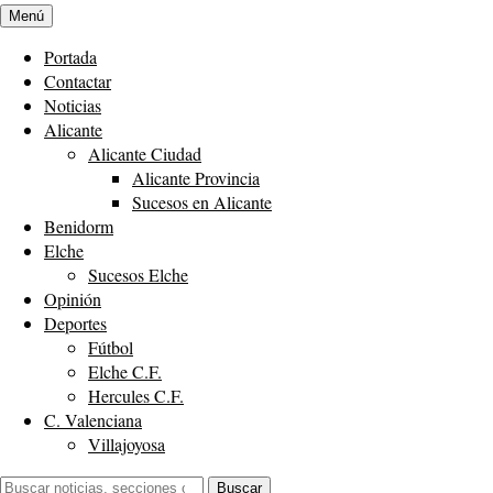
Menú
Portada
Contactar
Noticias
Alicante
Alicante Ciudad
Alicante Provincia
Sucesos en Alicante
Benidorm
Elche
Sucesos Elche
Opinión
Deportes
Fútbol
Elche C.F.
Hercules C.F.
C. Valenciana
Villajoyosa
Buscar:
Buscar