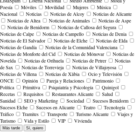
ListaSpam
Lotería Nacional
Medio Ambiente
Moda y
Poesía
Móviles
Movilidad
Mujeres
Música
Nacional
Noticias
Noticias de Alcoy
Noticias de Alicante
Noticias de Altea
Noticias de Animales
Noticias de Aspe
Noticias de Benidorm
Noticias de Callosa del Segura
Noticias de Calpe
Noticias de Campello
Noticias de Denia
Noticias de El Salvador
Noticias de Elche
Noticias de Elda
Noticias de Gandía
Noticias de la Comunidad Valenciana
Noticias de Monforte del Cid
Noticias de Mónovar
Noticias de
Novelda
Noticias de Orihuela
Noticias de Petrer
Noticias
de Sax
Noticias de Torrevieja
Noticias de Villajoyosa
Noticias de Villena
Noticias de Xàbia
Ocio y Televisión
ONCE
Opinión
Pareja y Relaciones
Patrimonio
Política
Primitiva
Psiquiatría y Psicología
Quinigol
Recetas
Requisitos
Restaurantes Alicante
Salud
Sanidad
SEO y Marketing
Sociedad
Sucesos Benidorm
Sucesos Elche
Sucesos en Alicante
Teatro
Tecnología
Tráfico
Tramites
Transporte
Turismo Alicante
Viajes y
Turismo
Vida y Estilo
VIP
Vivienda
Más tarde
Sí, quiero