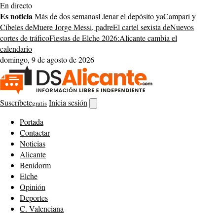
Saltar
En directo
al
Es noticia
Más de dos semanas
Llenar el depósito ya
Campari y
contenido
Cibeles de
Muere Jorge Messi, padre
El cartel sexista de
Nuevos
cortes de tráfico
Fiestas de Elche 2026:
Alicante cambia el
calendario
domingo, 9 de agosto de 2026
Suscríbete
Inicia sesión
gratis
Abrir
buscador
Portada
Contactar
Noticias
Alicante
Benidorm
Elche
Opinión
Deportes
C. Valenciana