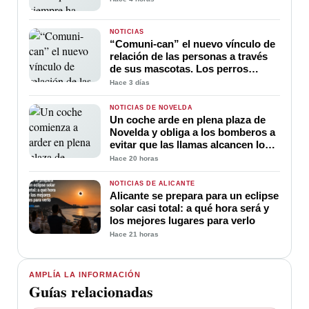
NOTICIAS
“Comuni-can” el nuevo vínculo de
relación de las personas a través
de sus mascotas. Los perros
ayudan a la comunicación entre
Hace 3 días
sus amos
NOTICIAS DE NOVELDA
Un coche arde en plena plaza de
Novelda y obliga a los bomberos a
evitar que las llamas alcancen los
edificios
Hace 20 horas
NOTICIAS DE ALICANTE
Alicante se prepara para un eclipse
solar casi total: a qué hora será y
los mejores lugares para verlo
Hace 21 horas
AMPLÍA LA INFORMACIÓN
Guías relacionadas