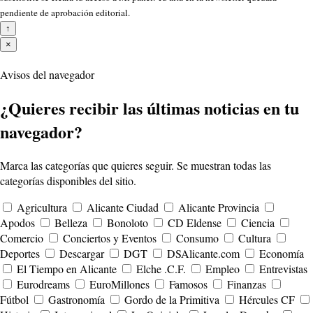
pendiente de aprobación editorial.
↑
×
Avisos del navegador
¿Quieres recibir las últimas noticias en tu
navegador?
Marca las categorías que quieres seguir. Se muestran todas las
categorías disponibles del sitio.
Agricultura
Alicante Ciudad
Alicante Provincia
Apodos
Belleza
Bonoloto
CD Eldense
Ciencia
Comercio
Conciertos y Eventos
Consumo
Cultura
Deportes
Descargar
DGT
DSAlicante.com
Economía
El Tiempo en Alicante
Elche .C.F.
Empleo
Entrevistas
Eurodreams
EuroMillones
Famosos
Finanzas
Fútbol
Gastronomía
Gordo de la Primitiva
Hércules CF