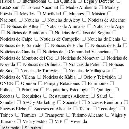
Historia
Internacional
La Quiniela
Legal y Derecho
ListaSpam
Lotería Nacional
Medio Ambiente
Moda y
Poesía
Móviles
Movilidad
Mujeres
Música
Nacional
Noticias
Noticias de Alcoy
Noticias de Alicante
Noticias de Altea
Noticias de Animales
Noticias de Aspe
Noticias de Benidorm
Noticias de Callosa del Segura
Noticias de Calpe
Noticias de Campello
Noticias de Denia
Noticias de El Salvador
Noticias de Elche
Noticias de Elda
Noticias de Gandía
Noticias de la Comunidad Valenciana
Noticias de Monforte del Cid
Noticias de Mónovar
Noticias de
Novelda
Noticias de Orihuela
Noticias de Petrer
Noticias
de Sax
Noticias de Torrevieja
Noticias de Villajoyosa
Noticias de Villena
Noticias de Xàbia
Ocio y Televisión
ONCE
Opinión
Pareja y Relaciones
Patrimonio
Política
Primitiva
Psiquiatría y Psicología
Quinigol
Recetas
Requisitos
Restaurantes Alicante
Salud
Sanidad
SEO y Marketing
Sociedad
Sucesos Benidorm
Sucesos Elche
Sucesos en Alicante
Teatro
Tecnología
Tráfico
Tramites
Transporte
Turismo Alicante
Viajes y
Turismo
Vida y Estilo
VIP
Vivienda
Más tarde
Sí, quiero