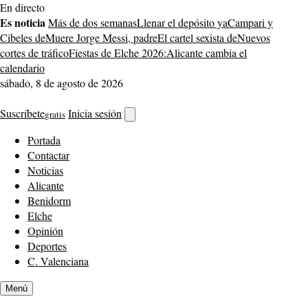
Saltar
En directo
al
Es noticia
Más de dos semanas
Llenar el depósito ya
Campari y
contenido
Cibeles de
Muere Jorge Messi, padre
El cartel sexista de
Nuevos
cortes de tráfico
Fiestas de Elche 2026:
Alicante cambia el
calendario
sábado, 8 de agosto de 2026
Suscríbete
Inicia sesión
gratis
Abrir
buscador
Portada
Contactar
Noticias
Alicante
Benidorm
Elche
Opinión
Deportes
C. Valenciana
Menú