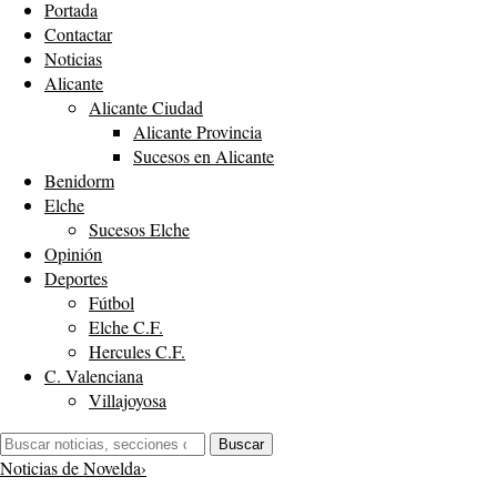
Portada
Contactar
Noticias
Alicante
Alicante Ciudad
Alicante Provincia
Sucesos en Alicante
Benidorm
Elche
Sucesos Elche
Opinión
Deportes
Fútbol
Elche C.F.
Hercules C.F.
C. Valenciana
Villajoyosa
Buscar:
Buscar
Noticias de Novelda
›