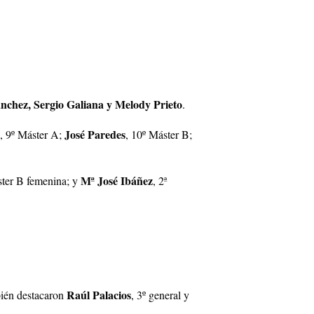
ánchez, Sergio Galiana y Melody Prieto
.
José Paredes
, 9º Máster A;
, 10º Máster B;
Mª José Ibáñez
ster B femenina; y
, 2ª
Raúl Palacios
ién destacaron
, 3º general y