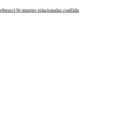
tobuses
136 muertes relacionadas con
Elda