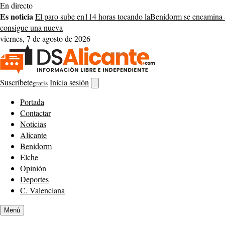
Saltar
En directo
al
Es noticia
El paro sube en
114 horas tocando la
Benidorm se encamina 
contenido
consigue una nueva
viernes, 7 de agosto de 2026
Suscríbete
Inicia sesión
gratis
Abrir
buscador
Portada
Contactar
Noticias
Alicante
Benidorm
Elche
Opinión
Deportes
C. Valenciana
Menú