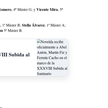
Romero
Vicente Mira
, 4º Máster G; y
, 5º
s
Stella Álvarez
, 1ª Máster B;
, 1ª Máster A;
un
5ª Máster B.
VIII Subida al