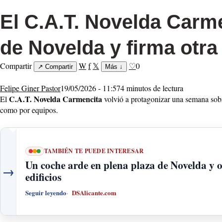
El C.A.T. Novelda Carme
de Novelda y firma otr
Compartir
W
f
𝕏
♡
0
↗
Compartir
Más
↓
Felipe Giner Pastor
19/05/2026 - 11:57
4 minutos de lectura
C.A.T. Novelda Carmencita
El
volvió a protagonizar una semana sobre
como por equipos.
TAMBIÉN TE PUEDE INTERESAR
Un coche arde en plena plaza de Novelda y o
→
edificios
Seguir leyendo
DSAlicante.com