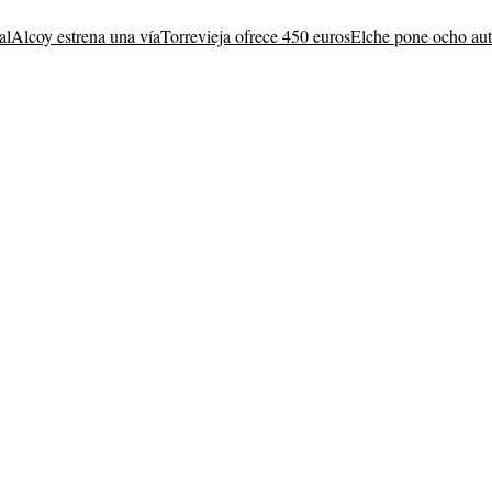
al
Alcoy estrena una vía
Torrevieja ofrece 450 euros
Elche pone ocho au