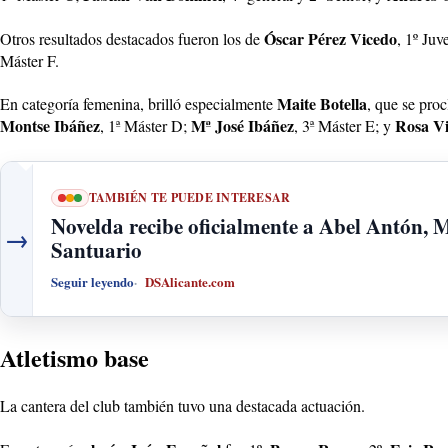
Óscar Pérez Vicedo
Otros resultados destacados fueron los de
, 1º Juv
Máster F.
Maite Botella
En categoría femenina, brilló especialmente
, que se pr
Montse Ibáñez
Mª José Ibáñez
Rosa V
, 1ª Máster D;
, 3ª Máster E; y
TAMBIÉN TE PUEDE INTERESAR
Novelda recibe oficialmente a Abel Antón, 
→
Santuario
Seguir leyendo
DSAlicante.com
Atletismo base
La cantera del club también tuvo una destacada actuación.