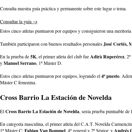
Consulta nuestra guía práctica y permanente sobre este lugar o tema.
Consultar la guía
→
Estos cinco atletas puntuaron por equipos y consiguieron una meritori
José Cortés, 
También participaron con buenos resultados personales
5K
Adirà Ruperérez
En la prueba de
, el primer atleta del club fue
, 2
Manuel Serrano
y
, 1º Máster D.
4º puesto
Estos cinco atletas puntuaron por equipos, logrando el
. Adem
Máster C femenina.
Cross Barrio La Estación de Novelda
Cross Barrio La Estación de Novelda
El
, sexta prueba puntuable de 
En categoría masculina, el primer atleta del C.A.T. Novelda Carmencit
Fabian Van Bommel
Andrés 
1º Máster C;
, 4º general y 2º Sénior; y