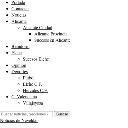
Portada
Contactar
Noticias
Alicante
Alicante Ciudad
Alicante Provincia
Sucesos en Alicante
Benidorm
Elche
Sucesos Elche
Opinión
Deportes
Fútbol
Elche C.F.
Hercules C.F.
C. Valenciana
Villajoyosa
Buscar:
Buscar
Noticias de Novelda
›