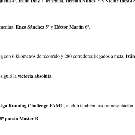
quena
Irene Díaz
Hernán Núñez
Víctor Iñesta
4º,
1ª femenina,
7º y
8
Enzo Sánchez
Héctor Martín
emenina,
5º y
6º.
Iván
ja
con 6 kilómetros de recorrido y 280 corredores llegados a meta,
victoria absoluta
nsiguió la
.
Liga Running Challenge FAMU
, el club también tuvo representación.
8º puesto Máster B
.