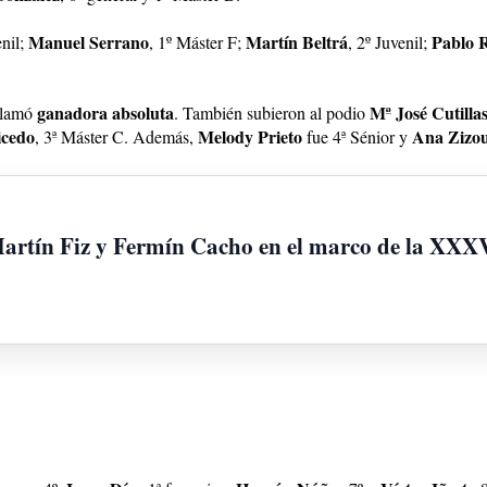
Manuel Serrano
Martín Beltrá
Pablo 
enil;
, 1º Máster F;
, 2º Juvenil;
ganadora absoluta
Mª José Cutilla
oclamó
. También subieron al podio
icedo
Melody Prieto
Ana Zizo
, 3ª Máster C. Además,
fue 4ª Sénior y
Martín Fiz y Fermín Cacho en el marco de la XXX