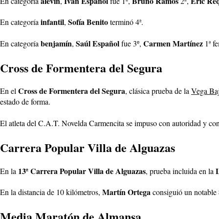
alevín
Iván Español
Bruno Ramos
Eric Re
En categoría
,
fue 1º,
2º,
infantil
Sofía Benito
En categoría
,
terminó 4ª.
benjamín
Saúl Español
Carmen Martínez
En categoría
,
fue 3º,
1ª f
Cross de Formentera del Segura
Cross de Formentera del Segura
En el
, clásica prueba de la
Vega Ba
estado de forma.
El atleta del C.A.T. Novelda Carmencita se impuso con autoridad y co
Carrera Popular Villa de Alguazas
13ª Carrera Popular Villa de Alguazas
En la
, prueba incluida en la
Martín Ortega
En la distancia de 10 kilómetros,
consiguió un notable
Media Maratón de Almansa