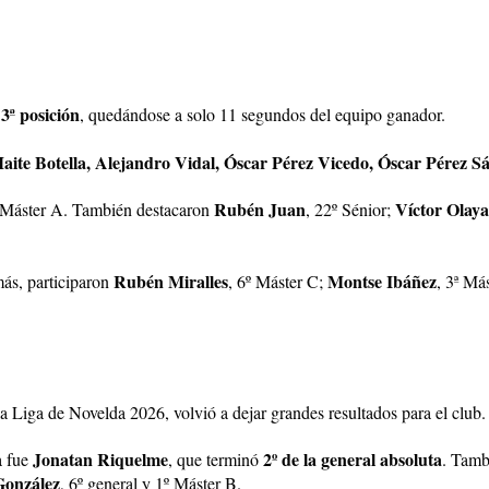
3ª posición
a
, quedándose a solo 11 segundos del equipo ganador.
Maite Botella, Alejandro Vidal, Óscar Pérez Vicedo, Óscar Pérez S
Rubén Juan
Víctor Olaya
º Máster A. También destacaron
, 22º Sénior;
Rubén Miralles
Montse Ibáñez
ás, participaron
, 6º Máster C;
, 3ª Má
la Liga de Novelda 2026, volvió a dejar grandes resultados para el club.
Jonatan Riquelme
2º de la general absoluta
a fue
, que terminó
. Tamb
González
, 6º general y 1º Máster B.