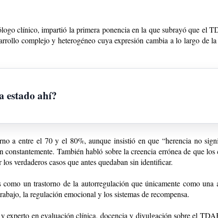
cólogo clínico, impartió la primera ponencia en la que subrayó que e
rrollo complejo y heterogéneo cuya expresión cambia a lo largo de la v
a estado ahí?
rno a entre el 70 y el 80%, aunque insistió en que “herencia no sig
úan constantemente. También habló sobre la creencia errónea de que los
 los verdaderos casos que antes quedaban sin identificar.
mo un trastorno de la autorregulación que únicamente como una alte
 trabajo, la regulación emocional y los sistemas de recompensa.
 y experto en evaluación clínica, docencia y divulgación sobre el TDAH