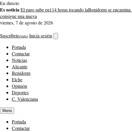
Saltar
En directo
al
Es noticia
El paro sube en
114 horas tocando la
Benidorm se encamina 
contenido
consigue una nueva
viernes, 7 de agosto de 2026
Suscríbete
Inicia sesión
gratis
Abrir
buscador
Portada
Contactar
Noticias
Alicante
Benidorm
Elche
Opinión
Deportes
C. Valenciana
Menú
Portada
Contactar