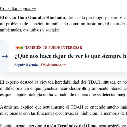
Consultar la guía
→
Iban Onandia-Hinchado
El doctor
, destacado psicólogo y neuropsi
un problema de atención infantil, sino como un trastorno del neurodesa
ambientales, evolutivos y sociales”.
TAMBIÉN TE PUEDE INTERESAR
→
¿Qué nos hace dejar de ver lo que siempre h
Seguir leyendo
DSAlicante.com
El experto destacó la elevada heredabilidad del TDAH, situada en to
multifactorial en el que genética, neurodesarrollo y ambiente interact
es que la epidemiología no ha variado, de manera que se detectan mejor
Asimismo, explicó que actualmente el TDAH se entiende mucho más co
relacionadas con las funciones ejecutivas, la inhibición, la memoria de
Aarón Fernández del Olmo
Seguidamente intervino
, neuropsicólogo