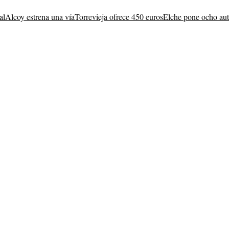
al
Alcoy estrena una vía
Torrevieja ofrece 450 euros
Elche pone ocho au