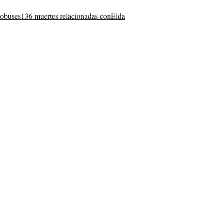
tobuses
136 muertes relacionadas con
Elda