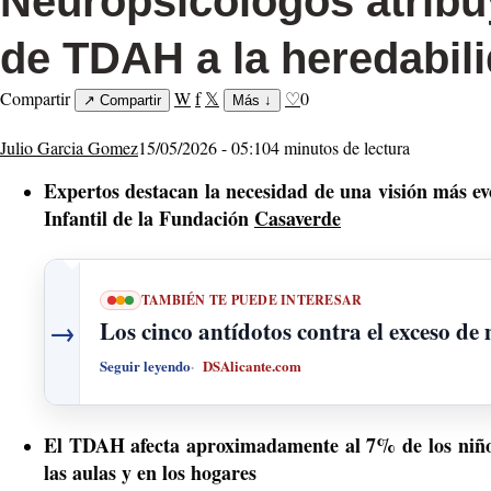
Neuropsicólogos atribu
de TDAH a la heredabil
Compartir
W
f
𝕏
♡
0
↗
Compartir
Más
↓
Julio Garcia Gomez
15/05/2026 - 05:10
4 minutos de lectura
Expertos destacan la necesidad de una visión más ev
Infantil de la Fundación
Casaverde
TAMBIÉN TE PUEDE INTERESAR
→
Los cinco antídotos contra el exceso de
Seguir leyendo
DSAlicante.com
El TDAH afecta aproximadamente al 7% de los niños
las aulas y en los hogares