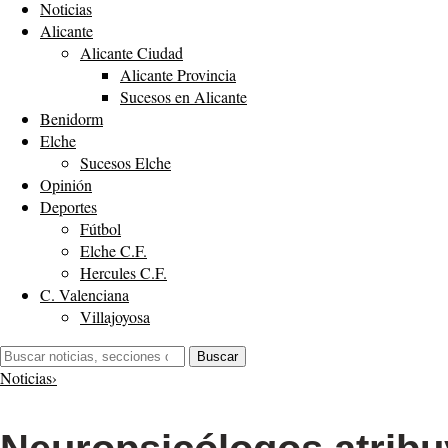
Noticias
Alicante
Alicante Ciudad
Alicante Provincia
Sucesos en Alicante
Benidorm
Elche
Sucesos Elche
Opinión
Deportes
Fútbol
Elche C.F.
Hercules C.F.
C. Valenciana
Villajoyosa
Buscar:
Buscar
Noticias
›