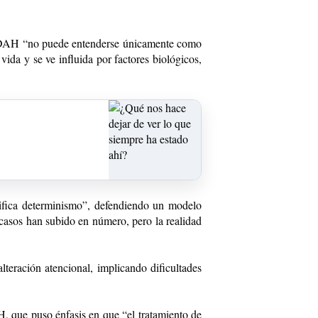
l TDAH “no puede entenderse únicamente como
ida y se ve influida por factores biológicos,
nifica determinismo”, defendiendo un modelo
 casos han subido en número, pero la realidad
ración atencional, implicando dificultades
, que puso énfasis en que “el tratamiento de