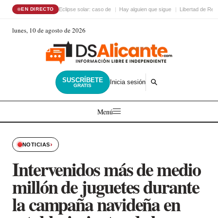
Eclipse solar: caso de
Hay alguien que sigue
Libertad de Reli
EN DIRECTO
lunes, 10 de agosto de 2026
SUSCRÍBETE
Inicia sesión
GRATIS
Menú
›
NOTICIAS
Intervenidos más de medio
millón de juguetes durante
la campaña navideña en