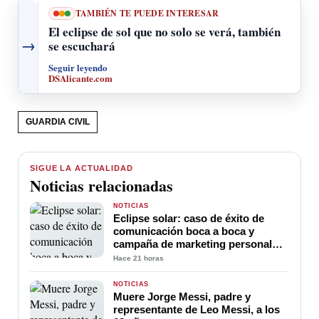
TAMBIÉN TE PUEDE INTERESAR
El eclipse de sol que no solo se verá, también
→
se escuchará
Seguir leyendo
DSAlicante.com
GUARDIA CIVIL
SIGUE LA ACTUALIDAD
Noticias relacionadas
NOTICIAS
Eclipse solar: caso de éxito de
comunicación boca a boca y
campaña de marketing personal
sin coste y al alcance de todos
Hace 21 horas
NOTICIAS
Muere Jorge Messi, padre y
representante de Leo Messi, a los