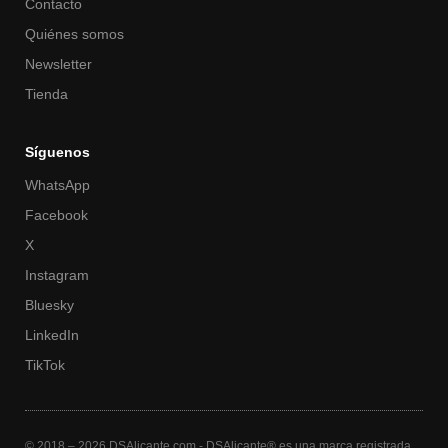
Contacto
Quiénes somos
Newsletter
Tienda
Síguenos
WhatsApp
Facebook
X
Instagram
Bluesky
LinkedIn
TikTok
© 2018 – 2026 DSAlicante.com - DSAlicante® es una marca registrada.