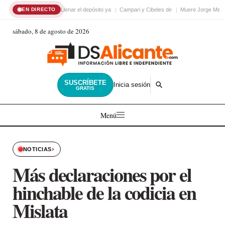
Llenar el depósito ya
Campari y Cibeles de
Muere Jorge Mess
EN DIRECTO
sábado, 8 de agosto de 2026
SUSCRÍBETE
Inicia sesión
GRATIS
Menú
›
NOTICIAS
Más declaraciones por el
hinchable de la codicia en
Mislata