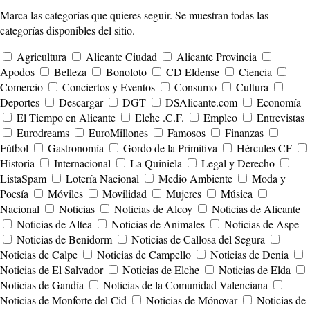
Marca las categorías que quieres seguir. Se muestran todas las
categorías disponibles del sitio.
Agricultura
Alicante Ciudad
Alicante Provincia
Apodos
Belleza
Bonoloto
CD Eldense
Ciencia
Comercio
Conciertos y Eventos
Consumo
Cultura
Deportes
Descargar
DGT
DSAlicante.com
Economía
El Tiempo en Alicante
Elche .C.F.
Empleo
Entrevistas
Eurodreams
EuroMillones
Famosos
Finanzas
Fútbol
Gastronomía
Gordo de la Primitiva
Hércules CF
Historia
Internacional
La Quiniela
Legal y Derecho
ListaSpam
Lotería Nacional
Medio Ambiente
Moda y
Poesía
Móviles
Movilidad
Mujeres
Música
Nacional
Noticias
Noticias de Alcoy
Noticias de Alicante
Noticias de Altea
Noticias de Animales
Noticias de Aspe
Noticias de Benidorm
Noticias de Callosa del Segura
Noticias de Calpe
Noticias de Campello
Noticias de Denia
Noticias de El Salvador
Noticias de Elche
Noticias de Elda
Noticias de Gandía
Noticias de la Comunidad Valenciana
Noticias de Monforte del Cid
Noticias de Mónovar
Noticias de