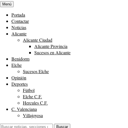
Menú
Portada
Contactar
Noticias
Alicante
Alicante Ciudad
Alicante Provincia
Sucesos en Alicante
Benidorm
Elche
Sucesos Elche
Opinión
Deportes
Fútbol
Elche C.F.
Hercules C.F.
C. Valenciana
Villajoyosa
Buscar:
Buscar