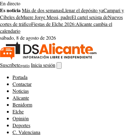
Saltar
En directo
al
Es noticia
Más de dos semanas
Llenar el depósito ya
Campari y
contenido
Cibeles de
Muere Jorge Messi, padre
El cartel sexista de
Nuevos
cortes de tráfico
Fiestas de Elche 2026:
Alicante cambia el
calendario
sábado, 8 de agosto de 2026
Suscríbete
Inicia sesión
gratis
Abrir
buscador
Portada
Contactar
Noticias
Alicante
Benidorm
Elche
Opinión
Deportes
C. Valenciana