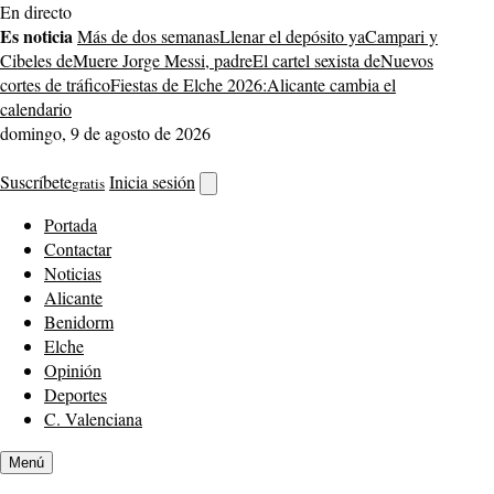
Saltar
En directo
al
Es noticia
Más de dos semanas
Llenar el depósito ya
Campari y
contenido
Cibeles de
Muere Jorge Messi, padre
El cartel sexista de
Nuevos
cortes de tráfico
Fiestas de Elche 2026:
Alicante cambia el
calendario
domingo, 9 de agosto de 2026
Suscríbete
Inicia sesión
gratis
Abrir
buscador
Portada
Contactar
Noticias
Alicante
Benidorm
Elche
Opinión
Deportes
C. Valenciana
Menú