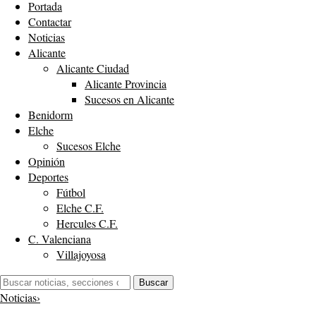
Portada
Contactar
Noticias
Alicante
Alicante Ciudad
Alicante Provincia
Sucesos en Alicante
Benidorm
Elche
Sucesos Elche
Opinión
Deportes
Fútbol
Elche C.F.
Hercules C.F.
C. Valenciana
Villajoyosa
Buscar:
Buscar
Noticias
›