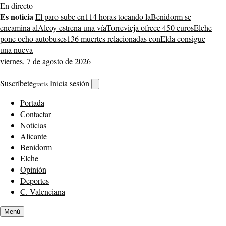
Saltar
En directo
al
Es noticia
El paro sube en
114 horas tocando la
Benidorm se
contenido
encamina al
Alcoy estrena una vía
Torrevieja ofrece 450 euros
Elche
pone ocho autobuses
136 muertes relacionadas con
Elda consigue
una nueva
viernes, 7 de agosto de 2026
Suscríbete
Inicia sesión
gratis
Abrir
buscador
Portada
Contactar
Noticias
Alicante
Benidorm
Elche
Opinión
Deportes
C. Valenciana
Menú