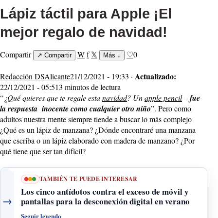
Lápiz táctil para Apple ¡El
mejor regalo de navidad!
Compartir
W
f
𝕏
♡
0
↗
Compartir
Más
↓
Actualizado:
Redacción DSAlicante
21/12/2021 - 19:33 ·
22/12/2021 - 05:51
3 minutos de lectura
“
¿Qué quieres que te regale esta
navidad
? Un
apple pencil
–
fue
la respuesta inocente como cualquier otro niño
”. Pero como
adultos nuestra mente siempre tiende a buscar lo más complejo
¿Qué es un lápiz de manzana? ¿Dónde encontraré una manzana
que escriba o un lápiz elaborado con madera de manzano? ¿Por
qué tiene que ser tan difícil?
TAMBIÉN TE PUEDE INTERESAR
Los cinco antídotos contra el exceso de móvil y
→
pantallas para la desconexión digital en verano
Seguir leyendo