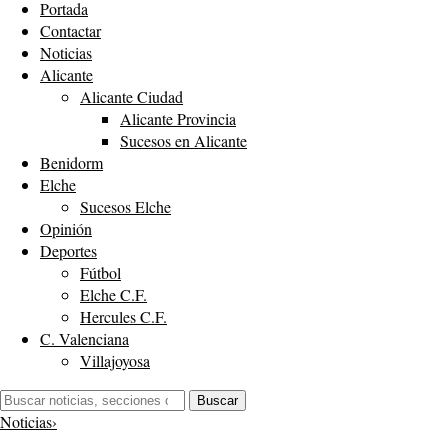
Portada
Contactar
Noticias
Alicante
Alicante Ciudad
Alicante Provincia
Sucesos en Alicante
Benidorm
Elche
Sucesos Elche
Opinión
Deportes
Fútbol
Elche C.F.
Hercules C.F.
C. Valenciana
Villajoyosa
Buscar:
Buscar
Noticias
›