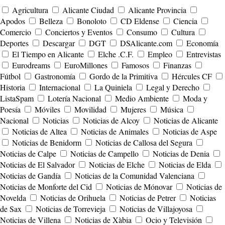
Agricultura
Alicante Ciudad
Alicante Provincia
Apodos
Belleza
Bonoloto
CD Eldense
Ciencia
Comercio
Conciertos y Eventos
Consumo
Cultura
Deportes
Descargar
DGT
DSAlicante.com
Economía
El Tiempo en Alicante
Elche .C.F.
Empleo
Entrevistas
Eurodreams
EuroMillones
Famosos
Finanzas
Fútbol
Gastronomía
Gordo de la Primitiva
Hércules CF
Historia
Internacional
La Quiniela
Legal y Derecho
ListaSpam
Lotería Nacional
Medio Ambiente
Moda y
Poesía
Móviles
Movilidad
Mujeres
Música
Nacional
Noticias
Noticias de Alcoy
Noticias de Alicante
Noticias de Altea
Noticias de Animales
Noticias de Aspe
Noticias de Benidorm
Noticias de Callosa del Segura
Noticias de Calpe
Noticias de Campello
Noticias de Denia
Noticias de El Salvador
Noticias de Elche
Noticias de Elda
Noticias de Gandía
Noticias de la Comunidad Valenciana
Noticias de Monforte del Cid
Noticias de Mónovar
Noticias de
Novelda
Noticias de Orihuela
Noticias de Petrer
Noticias
de Sax
Noticias de Torrevieja
Noticias de Villajoyosa
Noticias de Villena
Noticias de Xàbia
Ocio y Televisión