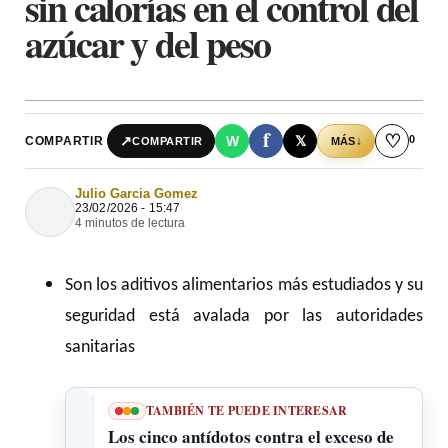
sin calorías en el control del
azúcar y del peso
f
♡
0
↗
W
𝕏
COMPARTIR
↓
COMPARTIR
MÁS
Julio Garcia Gomez
23/02/2026 - 15:47
4 minutos de lectura
Son los aditivos alimentarios más estudiados y su
seguridad está avalada por las autoridades
sanitarias
TAMBIÉN TE PUEDE INTERESAR
Los cinco antídotos contra el exceso de