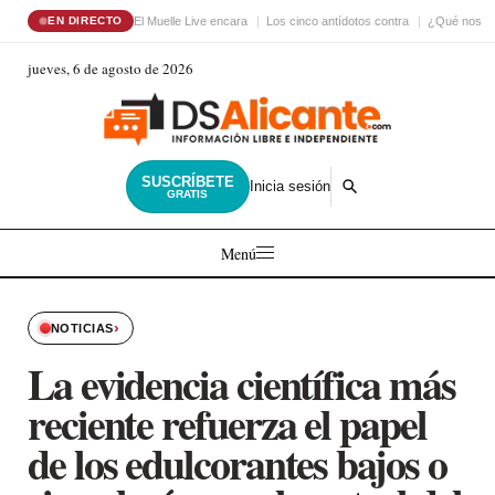
El Muelle Live encara
Los cinco antídotos contra
¿Qué nos ha
EN DIRECTO
jueves, 6 de agosto de 2026
SUSCRÍBETE
Inicia sesión
GRATIS
Menú
›
NOTICIAS
La evidencia científica más
reciente refuerza el papel
de los edulcorantes bajos o