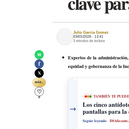
clave par
Julio Garcia Gomez
03/03/2026 - 13:41
3 minutos de lectura
W
Expertos de la administración, 
f
equidad y gobernanza de la I
𝕏
↓
MÁS
♡
TAMBIÉN TE PUED
0
Los cinco antídoto
→
pantallas para la
Seguir leyendo
DSAlicante