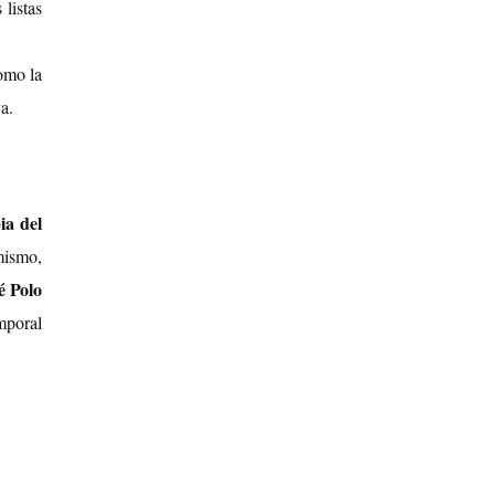
 listas
omo la
a.
ia del
ismo,
é Polo
mporal