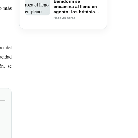
Benidorm se
encamina al lleno en
lo más
agosto: los británicos
ya superan a los
Hace 24 horas
españoles en sus
hoteles
ho del
acidad
ón, se