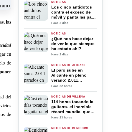
NOTICIAS
Los cinco antídotos
contra el exceso de
móvil y pantallas para
s, las
la desconexión digital
Hace 2 días
en verano
NOTICIAS
¿Qué nos hace dejar
de ver lo que siempre
acidad
ha estado ahí?
gar en
Hace 2 días
blo de
NOTICIAS DE ALICANTE
El paro sube en
oponer
Alicante en pleno
verano: 2.011
desempleados más
Hace 22 horas
pese al récord de
trabajadores
ad del
NOTICIAS DE VILLENA
114 horas tocando la
rvicios
guitarra: el increíble
récord mundial que
tos de
José “El Gran Jota”
Hace 23 horas
intenta conseguir en
Villena
NOTICIAS DE BENIDORM