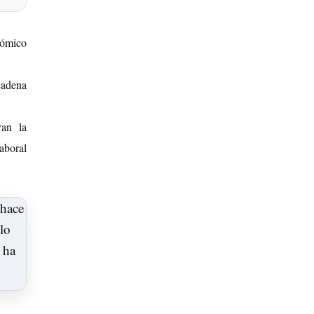
nómico
 cadena
van la
aboral