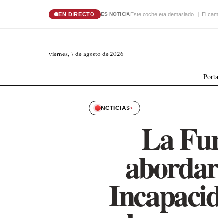
EN DIRECTO
Este coche era demasiado
El cam
ES NOTICIA
viernes, 7 de agosto de 2026
Port
›
NOTICIAS
La Fu
abordará
Incapaci