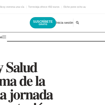
Alcoy estrena una vía
Torrevieja ofrece 450 euros
Elche pone ocho autobuses
SUSCRÍBETE
Inicia sesión
GRATIS
nú
 Salud
rma de la
a jornada