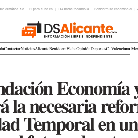
bio climático. Se
El paro sube en
114 horas tocando la
Benidorm se encamina al
ada
Contactar
Noticias
Alicante
Benidorm
Elche
Opinión
Deportes
C. Valenciana
Me
ndación Economía y
 la necesaria refo
dad Temporal en un