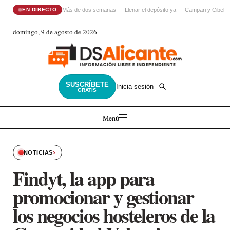
Más de dos semanas
Llenar el depósito ya
Campari y Cibele
EN DIRECTO
domingo, 9 de agosto de 2026
SUSCRÍBETE
Inicia sesión
GRATIS
Menú
›
NOTICIAS
Findyt, la app para
promocionar y gestionar
los negocios hosteleros de la