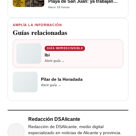
Playa de San Juan: ya trabajan
para soluciona
Hace 19 horas
AMPLÍA LA INFORMACIÓN
Guías relacionadas
GUÍA IMPRESCINDIBLE
Ibi
Abrir guía →
Pilar de la Horadada
Abrir guía →
Redacción DSAlicante
Redacción de DSAlicante, medio digital
especializado en noticias de Alicante y provincia.